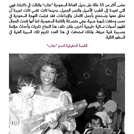
مضى أكثر من 15 عامًا على رحيل الفنانة السعودية “عتاب” ولازالت في ذاكرتنا، فهي
التي تعيدنا إلى الطرب الأصيل والزمن الجميل، وحينما كانت تغني كانت تجبرنا أن
نحلق معها ونستمتع بأجمل الالحان والإبداعات، فقد فرضت اللهجة السعودية في
مصر، وحققت شهرة عربية، وهي متمسكة بالكلمة السعودية، كما أنها فتحت المجال
لظهور أصوات نسائية خليجية أخرى، ولكن خلف هذا النجاح ذكريات وأحداث مؤلمة
ومسيرة فنية عريقة، ولذلك استحقت في هذا العدد تكريم تلك السيرة الفنية في
السطور التالية.
القصة الحقيقية لاسم “عتاب”