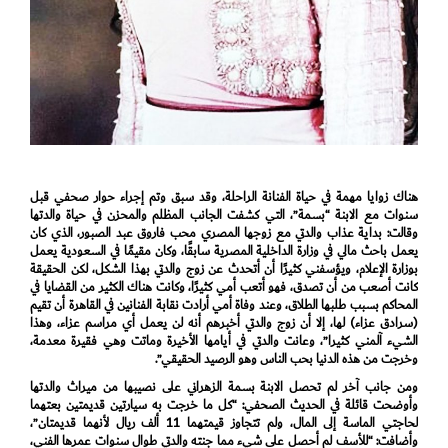
هناك زوايا مهمة في حياة الفنانة الراحلة، وقد سبق وتم إجراء حوار صحفي قبل
سنوات مع الابنة “بسمة”، التي كشفت الجانب المظلم والمحزن في حياة والدتها
وقالت: بداية عذاب والدتي مع زوجها المصري محب فاروق عبد الصبور، الذي كان
يعمل باحث مالي في وزارة الداخلية المصرية سابقًا، وكان مقيمًا في السعودية يعمل
بوزارة الإعلام، ويؤسفني كثيرًا أن أتحدث عن زوج والدتي بهذا الشكل، لكن الحقيقة
كانت أصعب من أن تصدق، فهو أتعب أمي كثيرًا، وكانت هناك الكثير من القضايا في
المحاكم بسبب طلبها الطلاق، وعند وفاة أمي أرادت نقابة الفنانين في القاهرة أن تقيم
(سرادق عزاء) لها، إلا أن زوج والدتي أخبرهم أنه لن يعمل أي مراسم عزاء، وهذا
الشيء آلمني كثيرا”، وعانت والدتي في أيامها الأخيرة وماتت وهي فقيرة معدمة،
وخرجت من هذه الدنيا بحب الناس وهو الرصيد الحقيقي”.
ومن جانب آخر لم تحصل الابنة بسمة الزهراني على نصيبها من ميراث والدتها
وأوضحت قائلة في الحديث الصحفي: “كل ما خرجت به سيارتين قديمتين بعتهما
لحاجتي الماسة إلى المال، ولم تتجاوز قيمتهما 11 ألف ريال لأنهما قديمتان”،
وأضافت: “للأسف لم أحصل على شيء مما جنته والدتي طوال سنوات عمرها الفني،