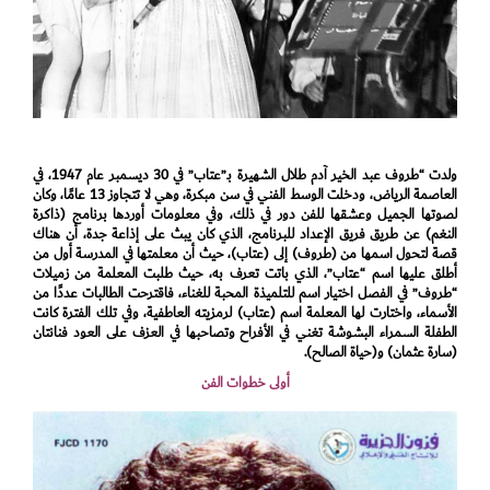
ولدت “طروف عبد الخير آدم طلال الشهيرة بـ”عتاب” في 30 ديسمبر عام 1947، في
العاصمة الرياض، ودخلت الوسط الفني في سن مبكرة، وهي لا تتجاوز 13 عامًا، وكان
لصوتها الجميل وعشقها للفن دور في ذلك، وفي معلومات أوردها برنامج (ذاكرة
النغم) عن طريق فريق الإعداد للبرنامج، الذي كان يبث على إذاعة جدة، أن هناك
قصة لتحول اسمها من (طروف) إلى (عتاب)، حيث أن معلمتها في المدرسة أول من
أطلق عليها اسم “عتاب”، الذي باتت تعرف به، حيث طلبت المعلمة من زميلات
“طروف” في الفصل اختيار اسم للتلميذة المحبة للغناء، فاقترحت الطالبات عددًا من
الأسماء، واختارت لها المعلمة اسم (عتاب) لرمزيته العاطفية، وفي تلك الفترة كانت
الطفلة السمراء البشوشة تغني في الأفراح وتصاحبها في العزف على العود فنانتان
(سارة عثمان) و(حياة الصالح).
أولى خطوات الفن