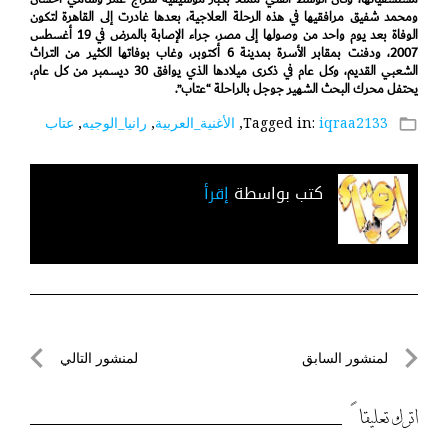
ومحمد شفيق مرافقيها في هذه الرحلة العلاجية، بعدها غادرت إلى القاهرة لتكون
الوفاة بعد يوم واحد من وصولها إلى مصر، جراء الإصابة بالمرض في 19 أغسطس
2007، ودفنت بمقابر الأسرة بمدينة 6 أكتوبر، وغاب بوفاتها الكثير من التراث
الشعبي القديم، وكل عام في ذكرى ميلادها الذي يوافق 30 ديسمبر من كل عام،
يحتفل محرك البحث الشهير جوجل بالراحلة “عتاب”.
iqraa2133
Tagged in:
,
الأغنية_العربية
,
رانيا_الوجيه
,
عتاب
folder_open
كتب بواسطة
إقرأ
تصفّح
لمنشور السابق
لمنشور التالي
المقالات
لمنشور
لمنشور
السابق
التالي
اترك تعليقاً