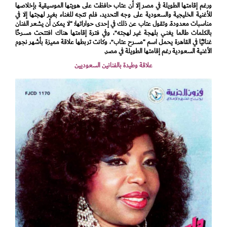
ورغم إقامتها الطويلة في مصر إلا أن عتاب حافظت على هويتها الموسيقية بإخلاصها
للأغنية الخليجية والسعودية على وجه التحديد، فلم تتجه للغناء بغير لهجتها إلا في
مناسبات معدودة. وتقول عتاب عن ذلك في إحدى حواراتها: “لا يمكن أن يشعر الفنان
بالكلمات طالما يغني بلهجة غير لهجته”، وفي فترة إقامتها هناك افتتحت مسرحًا
غنائيًا في القاهرة يحمل اسم “مسرح عتاب”، وكانت تربطها علاقة مميزة بأشهر نجوم
الأغنية السعودية رغم إقامتها الطويلة في مصر.
علاقة وطيدة بالفنانين السعوديين