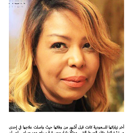
آخر زياراتها للسعودية كانت قبل أشهر من وفاتها حيث واصلت علاجها في إحدى
مستشفياتها، وكان الوسط الفني ممثلًا بكبار موسيقية سراج عمر وسامي احسان