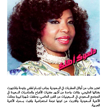
تعتبر عتاب من أوائل المطربات في السعودية بجانب ابتسام لطفي وتوحة واشتهرت
بغنائها الخليجي، وكانت واحدة من أشهر مغنيات الأفراح والمناسبات السعيدة في
المجتمع السعودي في السبعينيات من القرن الماضي، وحققت شهرة كبيرة ومثلت
الأغنية السعودية واقتربت من كونها نجمة استعراضية ولقبت بسمراء الأغنية
العربية.