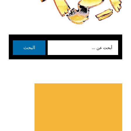
بحث
البحث
عن: