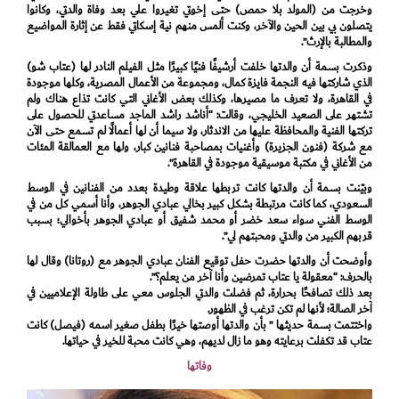
وخرجت من (المولد بلا حمص) حتى إخوتي تغيروا علي بعد وفاة والدتي، وكانوا
يتصلون بي بين الحين والآخر، وكنت ألمس منهم نية إسكاتي فقط عن إثارة المواضيع
والمطالبة بالإرث”.
وذكرت بسمة أن والدتها خلفت أرشيفًا فنيًا كبيرًا مثل الفيلم النادر لها (عتاب شو)
الذي شاركتها فيه النجمة فايزة كمال، ومجموعة من الأعمال المصرية، وكلها موجودة
في القاهرة، ولا تعرف ما مصيرها، وكذلك بعض الأغاني التي كانت تذاع هناك ولم
تشتهر على الصعيد الخليجي، وقالت: “أناشد راشد الماجد مساعدتي للحصول على
تركتها الفنية والمحافظة عليها من الاندثار، ولا سيما أن لها أعمالًا لم تسمع حتى الآن
مع شركة (فنون الجزيرة) وأغنيات بمصاحبة فنانين كبار، ولها مع العمالقة المئات
من الأغاني في مكتبة موسيقية موجودة في القاهرة”.
وبيّنت بسمة أن والدتها كانت تربطها علاقة وطيدة بعدد من الفنانين في الوسط
السعودي، كما كانت مرتبطة بشكل كبير بخالي عبادي الجوهر، وأنا أسمي كل من في
الوسط الفني سواء سعد خضر أو محمد شفيق أو عبادي الجوهر بأخوالي؛ بسبب
قربهم الكبير من والدتي ومحبتهم لي”.
وأوضحت أن والدتها حضرت حفل توقيع الفنان عبادي الجوهر مع (روتانا) وقال لها
بالحرف: “معقولة يا عتاب تمرضين وأنا آخر من يعلم؟”.
بعد ذلك تصافحًا بحرارة، ثم فضلت والدتي الجلوس معي على طاولة الإعلاميين في
آخر الصالة؛ لأنها لم تكن ترغب في الظهور.
واختتمت بسمة حديثها ” بأن والدتها أوصتها خيرًا بطفل صغير اسمه (فيصل) كانت
عتاب قد تكفلت برعايته وهو ما زال لديهم، وهي كانت محبة للخير في حياتها.
وفاتها