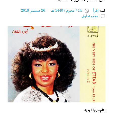
كتبه
إقرأ
14 / محرم / 1440 هـ 26 سبتمبر 2018
access_time
ضف تعليق
chat_bubble_outline
بقلم– رانيا الوجيه