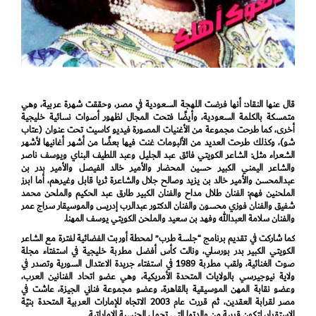
قال عنها النقاد: أنها فرضت اللهجة السعودية في مصر، وحققت شهرة عربية، وهي
متمسكة بالكلمة السعودية، وأيضًا فتحت المجال لظهور أصوات نسائية خليجية
أخرى، كما طرحت مجموعة من الأغنيات المصورة فيديو كاسيت تحت عنوان (عتاب
شو)، وكذلك طرحت العديد من الألبومات غنت فيها بعضًا من أشهر أغانيها لأشهر
الشعراء مثل: الشاعر الكويتي فائق عبد الجليل وعبد اللطيف البناي ويوسف ناصر
والشاعر اليمني الكبير حسين المحضار والأمير خالد الفيصل والأمير بدر بن
عبدالمحسن والأمير خالد بن يزيد وصالح جلال والشاعرة ثريا قابل وغيرهم، أما ابرز
الملحنين فهم: الفنان طلال مداح والفنان الكبير طارق عبد الحكيم والملحن محمد
شفيق والفنان فوزي محسون والفنان الدكتور عبدالرب إدريس والموسيقار سراج عمر
والفنان سلامة العبدالله وفهد بن سعيد والملحن الكويتي يوسف المهنا.
كما شاركت في تقديم برنامج “جلسة طرب” لمحطة أوربت الفضائية لفترة مع الشاعر
الكويتي الكبير بدر بورسلي، ونالت كأس أفضل مطربة خليجية في استفتاء مجلة
صوت الغنائية، ولقب مطربة 1989 في استفتاء جريدة الاعتدال السورية وتصدر في
ولاية نيوجيرسي بالولايات المتحدة الأمريكية، وهي عضو اتحاد الفنانين العرب،
وعضو نقابة المهن الموسيقية بالقاهرة، وعضو مجموعة فناني الجيزة، عاشت في
مصر لقرابة العقدين، ثم قررت عام 2003 الاتجاه للإمارات العربية المتحدة بنيّة
الاستقرار، لتكون قريبة من والدتها التي تحمل الجنسية الإماراتية.