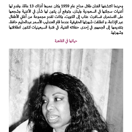
وحينما اكتشفها الفنان طلال مداح عام 1959 وكان عمرها آنذاك 13 عامًا، وقدم لها
أغنيات سجلتها في السعودية ولبنان، وتوقع أن يكون لها شأن في الأغنية وشجعها
على الاستمرار، فسافرت عتاب إلى الكويت، وكانت تقدم مجموعة من أغاني الأطفال
عبر الإذاعة، و انطلقت شهرتها الحقيقية عندما قام العندليب الأسمر عبدالحليم حافظ،
بتقديمها إلى الجمهور في إحدى حفلاته الفنية، في فترة السبعينيات لتكون انطلاقتها
وشهرتها.
حياتها في القاهرة