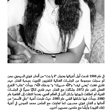
في عام 1966 قدمت أولى أغنياتها بعنوان “لا يا بنت” من ألحان فوزي السيموني، ومن
ثم سجلت مجموعة من الجلسات الغنائية لتلفزيون الكويت بصحبة الفنان حيدر
فكري فغنت “يعني كيف” و”الله حسيبك” و” ودعتك الله”، وبدأت “عتاب” التفرغ
الفعلي للفن عام 1972، وشكّلت مع الفنان حيدر فكري ثنائيًا مميزًا في الجلسات
الفنية، ثم انطلقت شهرتها بشكل أكبر في العالم العربي، بعدما انتقلت إلى القاهرة عام
1980، وبدأت فيها نشاطها الفني عام 1985، حيث طرحت أغنية “جاني الأسمر” من
ألحانها و الفنان فوزي محسون، كما تعاونت مع الملحن محمد الموجي في أغنية
(فك القيود) وأيضًا مع ملحنين مصريين آخرين.