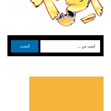
بحث
البحث
عن: