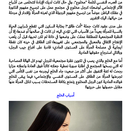
من العبء النفسي لكلمة “مخلوع”، وفي حال كانت لديك الإرادة لتتخلص من أشباح
الأثر الإجتماعي لوضعك كرجل مخلوع في مجتمع عمل على ترسيخ مفهوم الذكورة
في عقلك الباطن عوضاً عن ترسيخ مفهوم الرجولة الذي لعبته المرأة بإقتدار في مرحلة
من حياتها.. اليك التقرير.
على مدى عقود كانت جملة “أنت طالق”! بمثابة السكين التي تقطع شرايين الحياة
بالنسبة للمرأة؛ بعيداً عن الأسباب التي تؤدي اليه؛ ان كانت في صالحها أو ضدها؛ إلا أن
النظرة المجتمعية للمطلقة عملت على وضعها في خانة لم تكن تحبها؛ قبل أن يلعب
الإنفتاح الثقافي والمعرفي والمجتمعي على تغييرها؛ لكن الطلاق في حينه كان نقطة
ايجابية في مصلحة المرأة على المستوى المادي؛ قادرة على افراغ جيب الرجل؛
وبالتالي استرجاع حقوقها المادية.
أما مع الخلع والذي يصب في تكوين نظرة مجتمعية؛ للرجل تهدم كل الهالة المصاحبة
له التي رسخها المجتمع في اطارة صورة نمطية جعلته كائناً فوق العادة واعطته مزايا
رجحت له كفة التفوق على أكثر من صعيد؛ جاء الخلع ليجرعه من نفس الكأس التي
تجرعتها المرأة من الطلاق على المستوى النفسي والإجتماعي؛ فيما يبقى للخلع
فوائده المادية كون الرجل المخلوع يتمتع بكافة المستحقات بسبب تنازل المرأة عنها
مقابل حصولها على حريتها!
أسباب الخلع