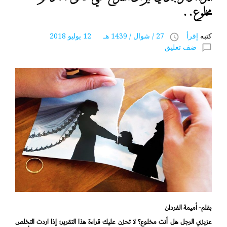
مخلوع..
كتبه
إقرأ
27 / شوال / 1439 هـ 12 يوليو 2018
access_time
ضف تعليق
chat_bubble_outline
بقلم- أميمة الفردان
عزيزي الرجل هل أنت مخلوع؟ لا تحزن عليك قراءة هذا التقرير؛ إذا اردت التخلص