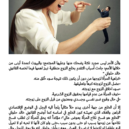
ولأن الأمر ليس مجرد نكتة يضحك منها وعليها المجتمع؛ والبيوت اعمدة تُبنى من
خلالها الأمم؛ جاءت أسباب التقدم بخلع الزوج منطقية نبرز اهمها فيما لخصه القانوني
خالد حلواني ”
•كراهية المرأة لزوجها من دون أن يكون ذلك نتيجة سوء خُلق منه.
•عضل الزوج لزوجته كرهاً وتعليقها.
•سوء اخلاق الزوج مع زوجته.
•خوف المرأة من عدم قيامها بحقوق الزوج الشرعية.
•في حال وقوع ضرر نفسي وجسدي ومعنوي من قبل الزوج على زوجته.
إلا أن الخلع من جهة أخرى يبدو حلاً مثالياً يلجأ اليه الرجل في الوضع الإقتصادي
الراهن والغلاء الذي نعيشه كون الخلع في اساسه كما أوضح القانوني خالد حلواني
“الخلع هو فسخ نكاح المرأة بعوض مالي”؛ مؤكداً انه يحق للمرأة ان تطلب فسخ
نكاحها من زوحها بسبب او حتى بدون سبب ..حتى ولو كان لأنها لا تحبه او لا تميل
اليه عاطفيا او لكونها لا ترغب في العيش معه ؛ وأبان حلواني انه ولا يحق للرجل حال