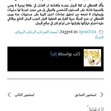
وأكّد القحطاني ان ثقة الرجل بنفسه واقتناعه ان الفشل في علاقة زوجية لا يعني
بالضرورة فشله على المستوى الشخصي والحياتي بل هي مجرد تجربة لها سلبيات
وإيجابيات لا تمنعه من تحقيق نجاحات اخرى كثيرة على مستويات عدة ويرى
القحطاني ان منح المرأة حرية القرار هو الخطوة الاولى لتجنب الرحل الخلع وبالتالي
عليه احترام خياراتها وقرارتها حتى لو لم تكن في صالح الرجل.
iqraa2124
Tagged in:
,
أميمة_الفردان
,
الرجل
,
الزواج
,
folder_open
المرأة
كتب بواسطة
إقرأ
تصفّح
لمنشور السابق
لمنشور التالي
المقالات
لمنشور
لمنشور
السابق
التالي
اترك تعليقاً