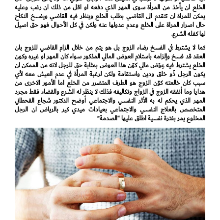
الخلع ان يأخذ من المرأة سوى المهر الذي دفعه او اقل من ذلك ان رغب وعليه
يمكن للمراة ان تتقدم الى القاضي بطلب الخلع وينظر فيه القاضي ويفسخ النكاح
حال اصرار المراة على الخلع وعدم عدولها عنه ولكن في كل الأحوال فهو حق اصيل
لها كفله الشرع.
كما لا يشترط في الفسخ رضاء الزوج بل هو يتم من خلال الزام القاضي للزوج بان
العقد قد فسخ وإلزامه باستلام العوض المالي المذكور سواء كان المهر او غيره وكون
الخلع يشترط فيه عِوَض مالي كوّن هذا العوض بمثابة حق للرجل لانه من الممكن ان
يكون الرجل ذَو خلق ودين واستقامة ولكن لرغبة المرأة في عدم العيش معه لأي
سبب كان خالعته كوّن الزوج هو الطرف المتضرر من الخلع اما الأمور الاخرى من
هدايا وما أنفقه الزوج في الزواج وتكاليفه فذلك لا ينظر له الشرع والقضاء فقط مجرد
المهر الذي يحكم له به الأثر النفسي والاجتماعي أوضح الدكتور شجاع القحطاني
المتخصص بالعلاج النفسي والاجتماعي بعيادات ميدي كير بالرياض ان الرجل
المخلوع يمر بفترة نفسية اطلق عليها “الصدمة”