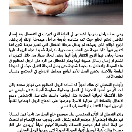
وهي عدة مراحل يمر بها الشخص في العادة الذي لايرغب في الانفصال بعد إصدار
القاضي لحكم الخلع حيث تمر مشاعره بأربعة مراحل هيمرحلة الإنكار إذ يرفض
الزوج الواقع الذى يعيشه؛ ثم يدخل مرحلة الانفعال التي تعتبر مرحلة تكون لغة
التعبير فيها غالبا موجة من الغضب مصحوبة بكراهية شديدة تجاه الزوجة؛ تليها
مرحلة يحاول فيها الزوج الانتقام يلجأ اليها بعض الرجال سواءً من خلال التهديد او
الشتم او إرسال رسائل مسيئة فيما يحذر القحطاني من الرد على الرجل المخلوع في
هذه المرحلة والتعامل به بحيطة شديدة حتى يصل لمرحلة التقبل حيث في المرحلة
الرابعة والأخيرة، يخضع الرجل للأمر الواقع ويحاول الاندماج في المجتمع ونسيان
الطرف الآخر.
وأوضح القحطاني ان هناك اموراً قد تساعد الرجل المخلوع على تجاوز محنته باقل
الخسائر من أهمها الانخراط في العمل ومحاولة ممارسة الحياة بشكل طبيعي من
خلال الأنشطة الحياتية المعتادة مثل الرياضة والسفر والتواصل الاجتماعي وعدم
الانعزال بالاضافة الى مراقبة الاسرة وحرصها على اندماج الرجل اجتماعيا تفادياً
للوصول لمرحلة الاكتئاب او الاضطراب النفسي
وذكر القحطاني ان التأثير المجتمعي على موضوع خلع الرجل من ناحية كون المسالة
غير مقبولة اجتماعياً في مجتمع الذكور بشكل خاص يتوجب عدم الإفصاح او التحدث
عن ازمة الخلع امام مجتمع الاصدقاء والمعرفة كونهم اخياناً “يزيدون على النار
حطب”! وذلك بغية الوصول لإنهاء المرحلة الحرجة التي يمر بها الوجل المخلوع.