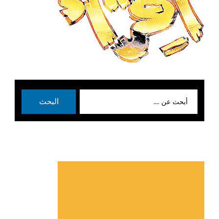
بحث
البحث
عن: