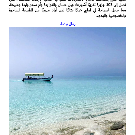
تصل إلى 103 جزيرة تقريبًا أشهرها؛ جبل حسان والفوايدة وأم سحر ولبنة ومليحة،
مما جعل السياحة في املج خيارًا مثاليًا لمن أراد مزيجًا من الطبيعة الساحرة
والخصوصية والهدوء.
رمال بيضاء