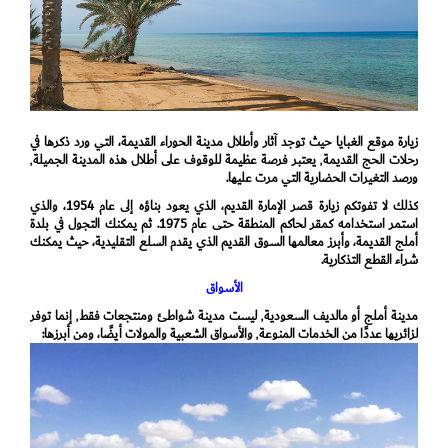
زيارة موقع الغبايا حيث توجد آثار وأطلال مدينة الحوراء القديمة، التي ورد ذكرها في
رحلات الحج القديمة٬ يعتبر فرصة عظيمة للوقوف على أطلال هذه المدينة الجميلة٬
ورصد التغيرات الحضارية التي مرت عليها.
كذلك لا تفوتكم زيارة قصر الإمارة القديم، الذي يعود بناؤه إلى عام 1954، والذي
استمر استخدامه كمقر لحاكم المنطقة حتى عام 1975. ثم يمكنك التجول في بلدة
أملج القديمة، وأبرز معالمها السوق القديم الذي يقدم السلع التقليدية، حيث يمكنك
شراء القطع التذكارية.
الأسواق
مدينة أملج أو مالديف السعودية٬ ليست مدينة شواطئ ومنتجعات فقط٬ إنما توفر
لزائريها عددًا من الخدمات المنوعة٬ والأسواق الشعبية والمولات أيضًا، ومن أبرزها: