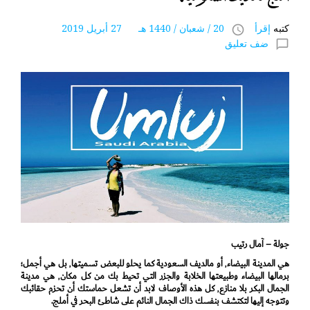
كتبه
إقرأ
20 / شعبان / 1440 هـ 27 أبريل 2019
access_time
ضف تعليق
chat_bubble_outline
جولة – آمال رتيب
هي المدينة البيضاء٬ أو مالديف السعودية كما يحلو للبعض تسميتها٬ بل هي أجمل؛
برمالها البيضاء وطبيعتها الخلابة والجزر التي تحيط بك من كل مكان٬ هي مدينة
الجمال البكر بلا منازع٬ كل هذه الأوصاف لابد أن تشعل حماستك أن تحزم حقائبك
وتتوجه إليها لتكتشف بنفسك ذاك الجمال النائم على شاطئ البحر في أملج.