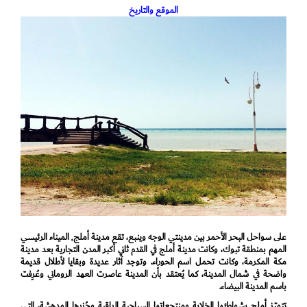
الموقع والتاريخ
على سواحل البحر الأحمر بين مدينتي الوجه وينبع، تقع مدينة أملج٬ الميناء الرئيسي
المهم بمنطقة تبوك، وكانت مدينة أملج في القدم ثاني أكبر المدن التجارية بعد مدينة
مكة المكرمة، وكانت تحمل اسم الحوراء. وتوجد آثار عديدة وبقايا لأطلال قديمة
واضحة في شمال المدينة، كما يُعتقد بأن المدينة عاصرت العهد الروماني وعُرِفت
باسم المدينة البيضاء.
تتميّز أملج بشواطئها الخلابة ومنتجعاتها السياحية الراقية وجُزرها المدهشة، التي