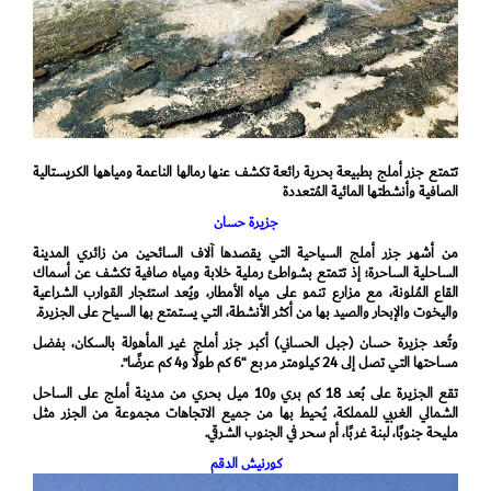
تتمتع جزر أملج بطبيعة بحرية رائعة تكشف عنها رمالها الناعمة ومياهها الكريستالية
الصافية وأنشطتها المائية المُتعددة
جزيرة حسان
من أشهر جزر أملج السياحية التي يقصدها آلاف السائحين من زائري المدينة
الساحلية الساحرة؛ إذ تتمتع بشواطئ رملية خلابة ومياه صافية تكشف عن أسماك
القاع المُلونة، مع مزارع تنمو على مياه الأمطار، ويُعد استئجار القوارب الشراعية
واليخوت والإبحار والصيد بها من أكثر الأنشطة، التي يستمتع بها السياح على الجزيرة.
وتُعد جزيرة حسان (جبل الحساني) أكبر جزر أملج غير المأهولة بالسكان، بفضل
مساحتها التي تصل إلى 24 كيلومتر مربع “6 كم طولًا و4 كم عرضًا”.
تقع الجزيرة على بُعد 18 كم بري و10 ميل بحري من مدينة أملج على الساحل
الشمالي الغربي للمملكة، يُحيط بها من جميع الاتجاهات مجموعة من الجزر مثل
مليحة جنوبًا، لبنة غربًا، أم سحر في الجنوب الشرقي.
كورنيش الدقم