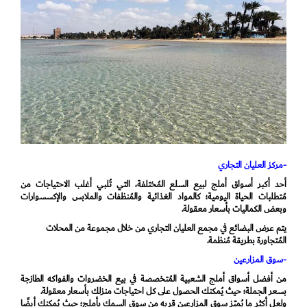
-مركز العليان التجاري
أحد أكبر أسواق أملج لبيع السلع المُختلفة، التي تُلبي أغلب الاحتياجات من
مُتطلبات الحياة اليومية؛ كالمواد الغذائية والمُنظفات والملابس والإكسسوارات
وبعض الكماليات بأسعار معقولة.
يتم عرض البضائع في مجمع العليان التجاري من خلال مجموعة من المحلات
المُتجاورة بطريقة مُنظمة.
-سوق المزارعين
من أفضل أسواق أملج الشعبية المُتخصصة في بيع الخضروات والفواكه الطازجة
بسعر الجملة؛ حيث يُمكنك الحصول على كل احتياجات منزلك بأسعار معقولة.
ولعل أكثر ما يُميّز سوق المزارعين قربه من سوق السمك بأملج؛ حيث يُمكنك أيضًا