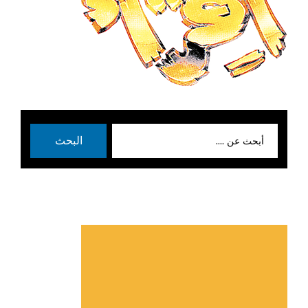
بحث
البحث
عن: