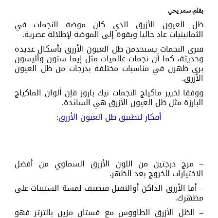
بقلم, سمر يحي
ظل العيون الأزرق الذي كان موضة النجمات في
الثمانينيات عاد حاليا وبقوة إلى الموضة لإطلالة عصرية.
فنرى النجمات يستخدمن ظل العيون الأزرق بأشكال عديدة
وحديثة، كما أن نجمات عالميات مثل إيما ستون وأليسون
بري ظهرن في مناسبات مختلفة بدرجات من ظل العيون
الأزرق.
ووفقا لخبير ماكياج النجمات نيك باروز فإن ألوان الماكياج
البارزة مثل ظل العيون الأزرق هي السائدة.
أفكار لتطبيق ظل العيون الأزرق:
– مزج درجتين من اللون الأزرق السماوي من أفضل
الاختيارات للخروج بعد الظهر.
– أما الأزرق الداكن أوالثقيل فيضيف لمسة الستينات على
مظهرك.
– الظل الأزرق الطاووس مع فستان مزين بالترتر فهو