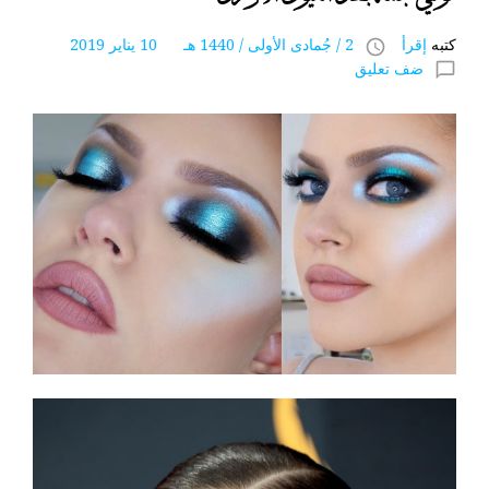
كتبه
إقرأ
2 / جُمادى اﻷولى / 1440 هـ 10 يناير 2019
access_time
ضف تعليق
chat_bubble_outline