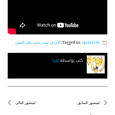
iqraa2148
Tagged in:
,
الأزرق
,
سمر_يحي
,
ظل_العيون
folder_open
كتب بواسطة
إقرأ
تصفّح
لمنشور السابق
لمنشور التالي
المقالات
لمنشور
لمنشور