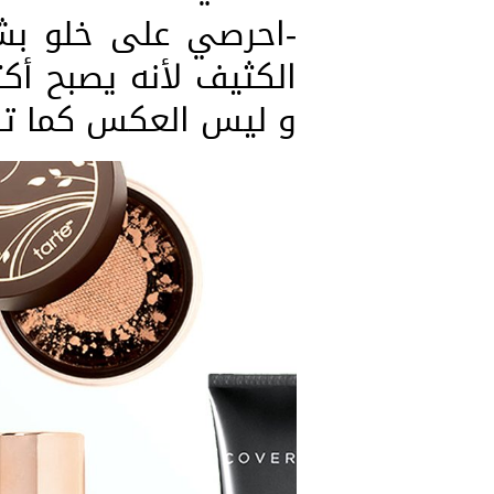
-احرصي على خلو بشر
الكثيف لأنه يصبح أك
و ليس العكس كما تظن