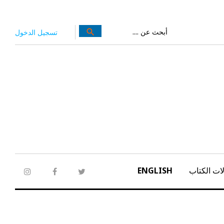
بحث
search
تسجيل الدخول
عن:
ات الكتاب
ENGLISH
tagram
facebook
twitter