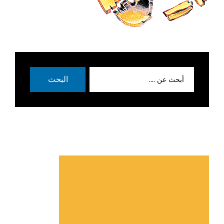
بحث
البحث
عن: