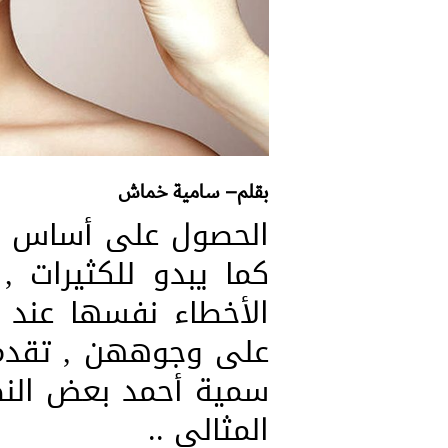
بقلم– سامية خماش
الحصول على أساس ما
كما يبدو للكثيرات
الأخطاء نفسها عند ا
على وجوههن , تقدم 
سمية أحمد بعض النص
المثالي ..