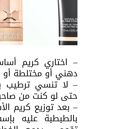
– اختاري كريم أسا
دهني أو مختلطة أو ج
– لا تنسي ترطيب ب
حتى لو كنت من صاحبا
– بعد توزيع كريم ال
بالطبطبة عليه بإس