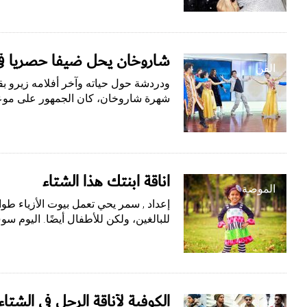
شاروخان يحل ضيفاً حصرياً في «Trending» على
الفن
ودردشة حول حياته وآخر أفلامه زيرو بقل
شهرة شاروخان، كان الجمهور على موع
أناقة ابنتك هذا الشتاء
الموضة
إعداد , سمر يحي تعمل بيوت الأزياء 
للبالغين، ولكن للأطفال أيضًا. اليوم 
الكوفية لأناقة الرجل في الشتاء