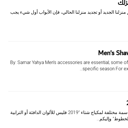
زلك
زلنا الجديد أو تجديد منزلنا الحالي، فإن الأبواب أول شيء يجب
Men’s Shaw
By: Samar Yahya Men’s accessories are essential; some of 
specific season For ex
اقرأ- آمال رتيب: اختار مصممو الموضة سمة مختلفة لمكياج شتاء 2019٬ فليس للألوان الدافئة أو الترابية