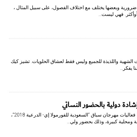
ضرورية وبعضها يختلف مع اختلاف الفصول، على سبيل المثال ،
وأكثر. فهي ليست…
ت الشهية واللذيذة للجميع وليس فقط لعشاق الحلويات. تشيز كيك
نا يفكر…
إشادة دولية بالحضور النسائي
جدة-إقرأ اختتمت في السعودية مؤخرًا فعاليات مهرجان سباق “السعودية للفورمولا إي- الدرعية 2018“،
ية ومحلية كبيرة، وذلك بحضور ولي…