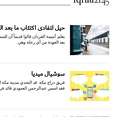
الوسم:
iqraa2145
iqraa2145
حيل لتفادى اكتئاب ما بعد ا
طبيبك
بقلم: أميمة الفردان قالوا قديماً أن لل
بعد العودة من أي رحلة وهي…
سوشيال ميديا
سوشيال ميديا
فريق دراج مكة قد التحدي مدينة مكة ا
فقد اسس عبدالرحمن العمودي قائد فري