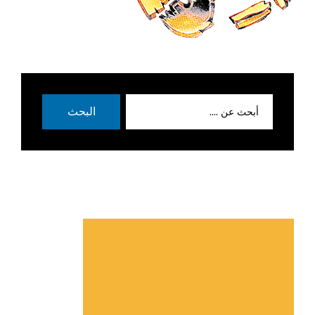
بحث
البحث
عن: