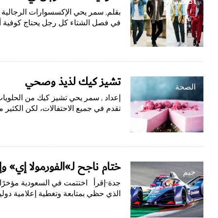
اكسسوار
بقلم, سمر يحي الإكسسوارات الرجالية 
في فصل الشتاء كل رجل يحتاج كوفية أ
تشيز كيك لذيذ وصحي
الصحة
إعداد , سمر يحي تشيز كيك من الحلويا
تقدم في جميع الاحتفالات، لكن الكثير م
ختام ناجح لـ»الفورمولا إي» و
جيم
الذي حظي بمتابعة وتغطية إعلامية دول