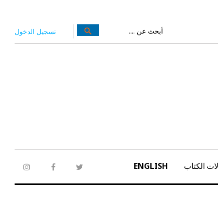
بحث
search
تسجيل الدخول
عن:
ات الكتاب
ENGLISH
tagram
facebook
twitter