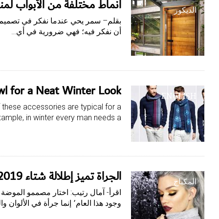
أنماط مختلفة من الأبواب لمن
الديكور
بقلم– سمر يحي عندما نفكر في تصميم من
أن نفكر فيه؛ فهي ضرورية في أي…
l for a Neat Winter Look
ENGLISH
these accessories are typical for a
ample, in winter every man needs a…
الجرأة تميز إطلالة شتاء 2019
المكياج
وجود هذا العام٬ إنما جرأة في الألوان والخطوط٬ وإليكم…