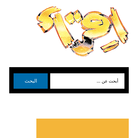
بحث
البحث
عن: