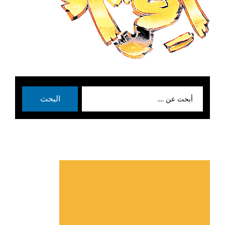
بحث
البحث
عن: