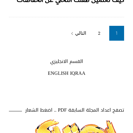
Posts
التالي
2
navigate_next
1
pagination
القسم الانجليزي
ENGLISH IQRAA
تصفح اعداد المجلة السابقة PDF .. اضغط الشعار