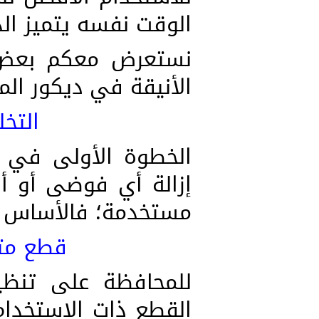
الوقت نفسه يتميز الدي
نستعرض معكم بعض 
الأنيقة في ديكور المن
التخ
الخطوة الأولى في ا
إزالة أي فوضى أو أش
مستخدمة؛ فالأساس ه
قطع متع
للمحافظة على تنظيم 
القطع ذات الاستخدام 