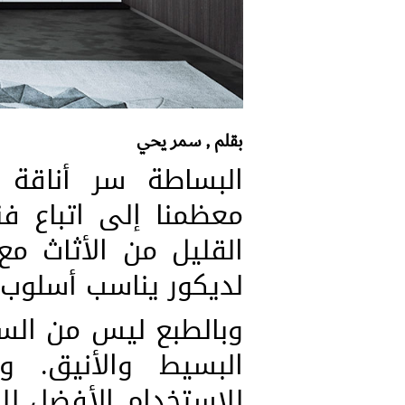
بقلم , سمر يحي
البساطة سر أناقة 
معظمنا إلى اتباع ف
القليل من الأثاث مع
لديكور يناسب أسلوب ح
وبالطبع ليس من السه
البسيط والأنيق. ول
للاستخدام الأفضل لل