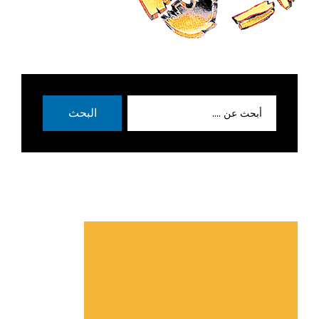
بحث
البحث
عن: