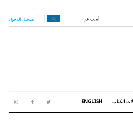
بحث
search
تسجيل الدخول
عن:
ات الكتاب
ENGLISH
tagram
facebook
twitter