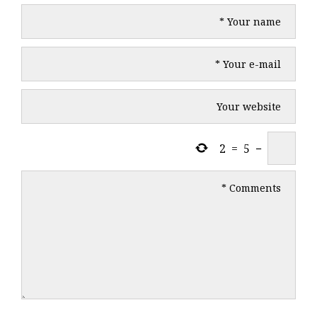
2
=
5
−