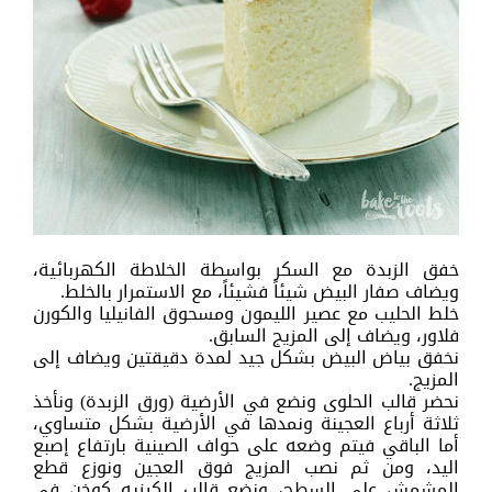
خفق الزبدة مع السكر بواسطة الخلاطة الكهربائية،
ويضاف صفار البيض شيئاً فشيئاً، مع الاستمرار بالخلط.
خلط الحليب مع عصير الليمون ومسحوق الفانيليا والكورن
فلاور، ويضاف إلى المزيج السابق.
نخفق بياض البيض بشكل جيد لمدة دقيقتين ويضاف إلى
المزيج.
نحضر قالب الحلوى ونضع في الأرضية (ورق الزبدة) ونأخذ
ثلاثة أرباع العجينة ونمدها في الأرضية بشكل متساوي،
أما الباقي فيتم وضعه على حواف الصينية بارتفاع إصبع
اليد، ومن ثم نصب المزيج فوق العجين ونوزع قطع
المشمش على السطح، ونضع قالب الكيزيه كوخن في