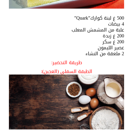
500 غ لبنة كوارك”Quark”
4 بيضات
علبة من المشمش المعلب
200 غ زبدة
200 غ سكر
عصير الليمون
2 ملعقة من النشاء
طريقة التحضير:
الطبقة السفلى (العجين):