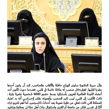
ولأن سيرة الدكتورة سلوى الهزاع حافلة بالألقاب والمناصب٬ لابد أن يكون أحدها
مقربا لقلبها٬ تقول:«كل منصب له مكانة خاصة في قلبي، فعندما دعيت لأكون أحد
أعضاء اللجنة العالمية للعيون بأستراليا، وسط حضور 6000 شخصية علمية بارزة ،
كانت الأقرب إلى قلبي، ليس لكبر المنصب وأهميته، ولكن لإحساسي أنه رد اعتبار
للمملكة التي كانت تعاني من نظرة معينة بعد أحداث 11سبتمبر، أما أهم تكريم ترك
أثرًا في نفسي فكان من جامعة أم القرى واستقبال بنات أهل مكة لي بحفاوة وزغاريد