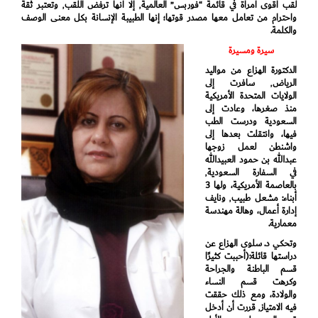
لقب أقوى امرأة في قائمة “فوربس” العالمية٬ إلا أنها ترفض اللقب٬ وتعتبر ثقة
واحترام من تعامل معها مصدر قوتها؛ إنها الطبيبة الإنسانة بكل معنى الوصف
والكلمة.
سيرة ومسيرة
الدكتورة الهزاع من مواليد
الرياض٬ سافرت إلى
الولايات المتحدة الأمريكية
منذ صغرها، وعادت إلى
السعودية ودرست الطب
فيها، وانتقلت بعدها إلى
واشنطن لعمل زوجها
عبدالله بن حمود العبيدالله
في السفارة السعودية٬
بالعاصمة الأمريكية، ولها 3
أبناء: مشعل طبيب٬ ونايف
إدارة أعمال، وهالة مهندسة
معمارية.
وتحكي د. سلوى الهزاع عن
دراستها قائلة:(أحببت كثيرًا
قسم الباطنة والجراحة
وكرهت قسم النساء
والولادة، ومع ذلك حققت
فيه الامتياز٬ قررت أن أدخل