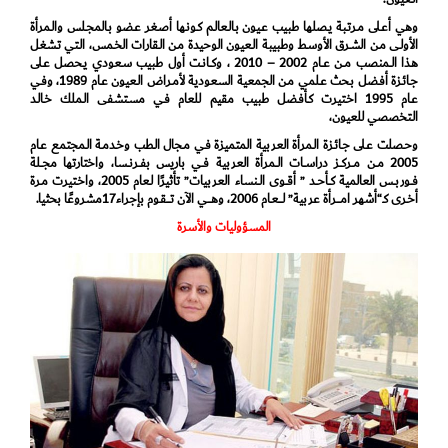
وهي أعـلى مـرتـبة یـصلها طبيب عـیون بـالـعالـم كـونـها أصـغر عـضو بـالمجـلس والـمرأة
الأولـى مـن الشـرق الأوسـط وطبيبة الـعیون الوحيدة مـن الـقارات الخـمس، الـتي تـشغل
هـذا الــمنصب مــن عــام 2002 – 2010 ، وكــانــت أول طبيب سـعودي یـحصل عـلى
جـائـزة أفـضل بـحث عـلمي مـن الجمعية السعودية لأمـراض الـعیون عـام 1989، وفـي
عـام 1995 اخـتیرت كـأفـضل طبيب مقیم للعام فـي مسـتشفى الـملك خـالـد
الـتخصصي للعيون،
وحـصلت عـلى جـائـزة الـمرأة العربية المتميزة فـي مـجال الـطب وخـدمـة الـمجتمع عـام
2005 مــن مــركــز دراســات الــمرأة العربية فــي باريس بفــرنــسا، واختارتها مجــلة
فــوربــس العالمية كــأحــد ” أقــوى الــنساء العربيات” تأثيرًا لـعام 2005، واخـتیرت مـرة
أخـرى كـ“أشهر امــــرأة عربية” لــــعـام 2006، وهــــي الآن تــــقـوم بإجراء17مشروعًا بحثیا.
المسؤوليات والأسرة