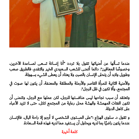
عندما تسألها عن أمنياتها تقول بلا تردد: “أنا إنسانة تسعى لمساعدة الآخرين،
وخصوصًا المعاقين”. دائما أتمنى للشعب السعودي الخير والتقدم، فالطريق صعب
وطويل ولابد أن يتحلى الإنسان بالصبر، ولا يعتاد أن يعطى الشيء بسهولة.
والأمنية الثانية للمرأة القاصر والأرملة والمطلقة والمعنفة، أن يكون لها صوت في
المجتمع، وألا تكون في ظل الرجل”.
وتعتقد أن سبب نجاحها ليس منافستها للرجل، لكن عملها مع الرجل، وتتمنى أن
تكون الفئات المهمشة والهشة محل رعاية من المجتمع ككل، حتى لا تزيد الأعباء
على كاهل الدولة.
و تقول د. سلوى الهزاع :”على المستوى الشخصي لا أرجو إلا راحة البال، فالإنسان
عندما يكون راضيًا بما لديه ويحاول أن يستفيد مما لديه فهذه قمة السعادة.
كلمة أخيرة