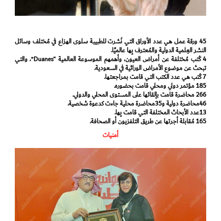
45 ورقة عمل هي عدد الأوراق التي نُشرت للطبيبة سلوى الهزاع في مُختلف وسائل
النشر العِلمية الدولية والمُعترف بِها عالميًا.
4 كُتب مُختلفة عن أمراض العيون، وأهمهم الموسوعة العالمية “Duanes”، والتي
تبحث عن موضوع الأمراض الوراثية في السعودية.
7 كُتب هي عدد الكتب التي قامت بمراجعتها.
185 مؤتمر دولي ومحلي قامت بحضوره.
266 محاضرة قامت بإلقائها على المستوى المحلي والدولي.
46محاضرة دولية و35محاضرة محلية جاءت كدعوة شخصية.
13عدد الأبحاث المختلفة التي قامت بِها.
165 مُقابلة أجرتها عن طريق التلفزيون أو الصحافة.
أمنيات