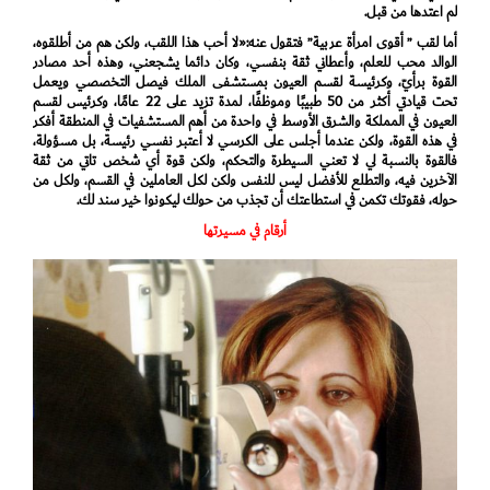
لم اعتدها من قبل.
أما لقب ” أقوى امرأة عربية” فتقول عنه:«لا أحب هذا اللقب، ولكن هم من أطلقوه،
الوالد محب للعلم، وأعطاني ثقة بنفسي، وكان دائما يشجعني، وهذه أحد مصادر
القوة برأيّ، وكرئيسة لقسم العيون بمستشفى الملك فيصل التخصصي ويعمل
تحت قيادتي أكثر من 50 طبيبًا وموظفًا، لمدة تزيد على 22 عامًا، وكرئيس لقسم
العيون في المملكة والشرق الأوسط في واحدة من أهم المستشفيات في المنطقة أفكر
في هذه القوة، ولكن عندما أجلس على الكرسي لا أعتبر نفسي رئيسة، بل مسؤولة،
فالقوة بالنسبة لي لا تعني السيطرة والتحكم، ولكن قوة أي شخص تاتي من ثقة
الآخرين فيه، والتطلع للأفضل ليس للنفس ولكن لكل العاملين في القسم، ولكل من
حوله، فقوتك تكمن في استطاعتك أن تجذب من حولك ليكونوا خير سند لك.
أرقام في مسيرتها