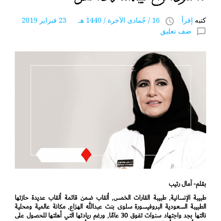
كتبه
إقرأ
16 / جُمادى اﻵخرة / 1440 هـ 23 فبراير 2019
access_time
ضف تعليق
chat_bubble_outline
بقلم- آمال رتيب
طبيبة الإنسانية٬ طبيبة القارات الخمس٬ ألقاب ضمن قائمة ألقاب عديدة حازتها
الطبيبة السعودية البروفيسورة سلوى بنت عبدالله الهزاع٬ مكانة عالمية ومحلية
نالتها بجد واجتهاد سنوات تفوق 30 عامًا٬ ورغم ريادتها التي أهلتها للحصول على