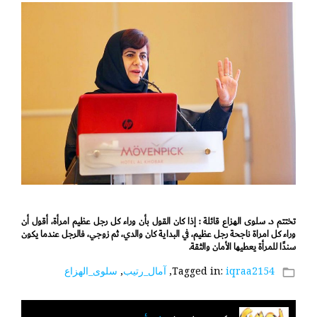
تختتم د. سلوى الهزاع قائلة : إذا كان القول بأن وراء كل رجل عظيم امرأة، أقول أن
وراء كل امراة ناجحة رجل عظيم، في البداية كان والدي، ثم زوجي، فالرجل عندما يكون
سندًا للمرأة يعطيها الأمان والثقة.
iqraa2154
Tagged in:
,
آمال_رتيب
,
سلوى_الهزاع
folder_open