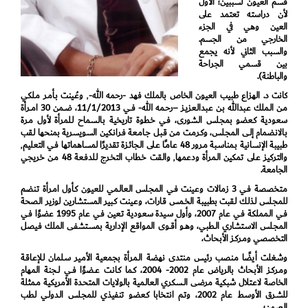
قسم العيون لسببين؛ الأول
لأن دراسته تعتمد على
العين وهي في الجزء
الخارجي من الجسم.
والسبب الثاني لأنه يجمع
بين قسمي الجراحة
والباطنة).
كانت د. الهزاع طبيب العيون الخاص بالملك فهد -رحمه الله-٬ وعُـینت بـأمـر مـلكي
مـن الـملك عـبدالله بـن عـبدالـعزیـز –رحـمه الله- فــي 11/1/2013، ضــمن 30 امــرأة
سعودية كـعضو بمجـلس الـشورى، فـي خـطوة تاريخية بـالـسماح لـلمرأة لأول مـرة
بـالانـضمام إلـى المجـلس، وكـرمـت مـن قـبل جـامـعة فـرانـكین السويسرية بمنحها لـقب
طبيبة الإنسانية بـمناسـبة مـرور 48 عـامـًا عـلى الـجائـزة تقديرًا لمساهماتها فـي التعليم٬
والتركيز عـلى تمكين الـمرأة ودعمها٬ والـقت خـطاب التخـرج لـلدفـعة 48 مـن خريجي
الجامعة.
مـتخصصة فـي 3 زمالات وعـینت فـي المجـلس الـعالـمي للعيون كـأول امـرأة تـنضم
للمجـلس لـذلـك لـقبت بطبيبة الخـمس قـارات، وعـینت كـبیر المستشارين لوزير الـصحة
فـي الـمملكة فـي عـام 2007، وأول سـیدة سعودية تـعین فـي عـام 1995 عضوًا فـي
المجـلس الاسـتشاري الــطبي، وهــو أقــوى المواقع الإدارية بمسـتشفى الملك فـیصل
التخصصي ومـركـز الأبـحاث،
وشـغلت أيضًا مـنصب رئيس مـنتدى نهضة الـمرأة بجمعية الأمـیر سـلمان لـلإعـاقـة
ومـركـز الأبـحاث بالرياض عـام 2002- 2004، كـما كـانـت عــضوًا فــي لــجنة المهام
الخاصة لاعـتلال شبكية مرضى الــسكري الـعالـمية بالولايات المتحـدة الأمريكية مـمثلة
للشـرق الأوسـط عـام 2002، وتـم انـتخابا كـعضو تنفيذي للمجـلس الـدولـي لـطب
الـعیون؛