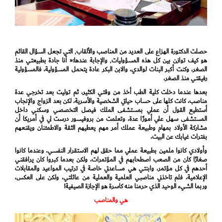
حصلت الدكتورة الهزاع على العديد من المناصب والألقاب٬ التي تجعل السؤال القائم
هو كيف توازن بين كل هذه المسؤوليات٬ والإجابة عندها:« أنا جادة بطبيعتي منذ
الصغر، وكنت أكبر البنات لوالدي، والابن البكر عادة يتحمل المسؤولية، فالمسؤولية
رفيقتي منذ الصغر،
بعدها عندما دخلت كلية الطب أخذ من وقتي الكثير، ثم توليت بعد تخرجي عدة
مناصب، كانت كلها على حساب حياتي الشخصية والأسرية، لكن بعد الزواج والإنجاب
أستطيع القول أن عملي بمستشفى الملك فيصل التخصصي وسكني داخل
المستشفى سهل علي أمورًا عدة، وتعلمت من بروفيسور درست لي في أمريكا أن
مشاركة الأولاد بمهام وطبيعة عملك أمر مهم يعطيهم الثقة والاطمئنان ويقنعهم
بفترات غيابك عن البيت،
وأولادي كانوا ملمين بطبيعة عملي مما حقق لهم الاستقرار النفسي، وعندما كانوا
صغارًا كان من الصعب اصطحابهم في المؤتمرات، ولكن بعدما كبروا كان يرافقني
أحدهم في كل مؤتمر، وابنتي هي مساعدتي خاصة في ترتيب المواعيد والمقابلات
الإعلامية، فلم تاخذني مناصبي العلمية والعملية من عائلتي، ولكن على العكس،
وربما الشيء الوحيد الذي حرمنا منه كاسرة هو الإجازة الصيفية!
هي والمناصب