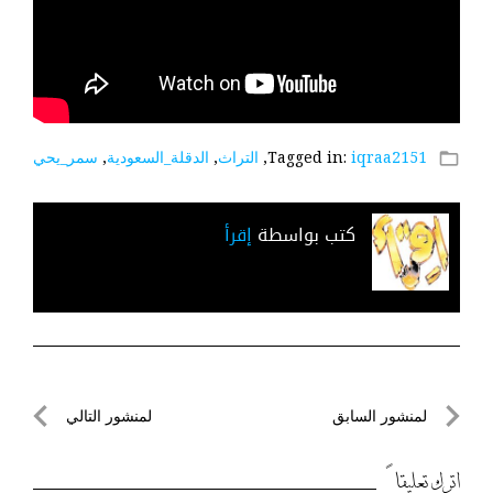
iqraa2151
Tagged in:
,
التراث
,
الدقلة_السعودية
,
سمر_يحي
folder_open
كتب بواسطة
إقرأ
تصفّح
لمنشور السابق
لمنشور التالي
المقالات
لمنشور
لمنشور
السابق
التالي
اترك تعليقاً