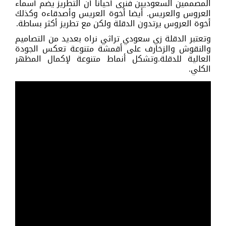
المصممين السعوديين فنرى أحيانا أن التطريز يضم أسماء
العروس والعريس. أيضا أخوة العريس وأصدقاءه وكذلك
أخوة العروس يرتدون الدقلة ولكن مع تطريز أكثر بساطة.
وتعتبر الدقلة زي سعودي تراثي نراه بعديد من التصاميم
والنقوش والزخارف على أقمشة متنوعة تعكس الجودة
العالية للدقلة.وتشكل أنماط متنوعة لإكمال المظهر
الكلي.