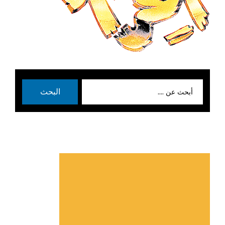
بحث
البحث
عن: