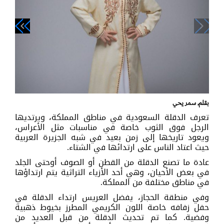
navigate_next
navigate_before
بقلم, سمر يحي
تعرف الدقلة السعودية في مناطق المملكة، ويرتديها
الرجل فوق الثوب خاصة في مناسبات مثل الأعراس،
ويعود تاريخها إلى زمن بعيد في شبه الجزيرة العربية
حيث اعتاد الناس على ارتدائها في الشتاء.
عادة ما تصنع الدقلة من القطن أو الصوف أوحتى الجلد
في بعض الأحيان، وهي أحد الأزياء التراثية يتم ارتداؤها
في مناطق مختلفة من المملكة.
وفي منطقة الحجاز، يفضل العريس ارتداء الدقلة في
حفل زفافه خاصة اللون الكريمي المطرز بخيوط ذهبية
وفضية. كما تم تحديث الدقلة من قبل العديد من