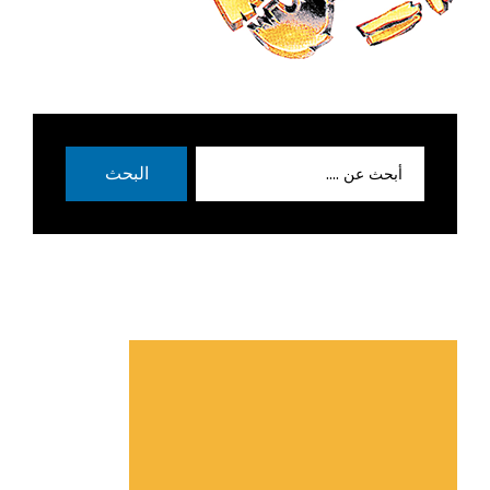
بحث
البحث
عن: