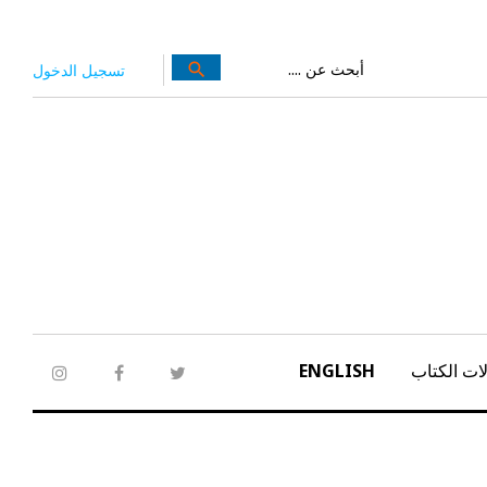
بحث
search
تسجيل الدخول
عن:
ات الكتاب
ENGLISH
tagram
facebook
twitter