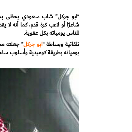
“ابو جركل” شاب سعودي يحظى بجماه
شاعرًا أو لاعب كرة قدم، كما أنه لا 
للناس يومياته بكل عفوية.
تلقائية وبساطة “
ابو جركل
” جعلته مح
يومياته بطريقة كوميدية وأسلوب ساخر ل