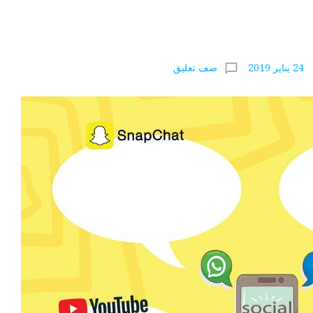
ضف تعليق
chat_bubble_outline