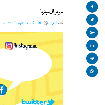
سوشيال ميديا
فيس
سوشيال ميديا
بوك
تويتر
كتبه
إقرأ
16 / جُمادى اﻷولى / 1440 هـ 24 يناير 2019
access_time
Google+
LinkedIn
بنترست
whatsapp