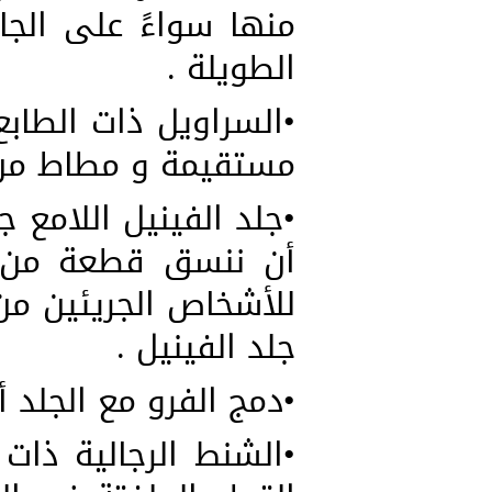
منها سواءً على الجا
الطويلة .
•السراويل ذات الطاب
مستقيمة و مطاط من 
•جلد الفينيل اللامع
أن ننسق قطعة من ال
للأشخاص الجريئين من
جلد الفينيل .
•دمج الفرو مع الجلد
•الشنط الرجالية ذات 