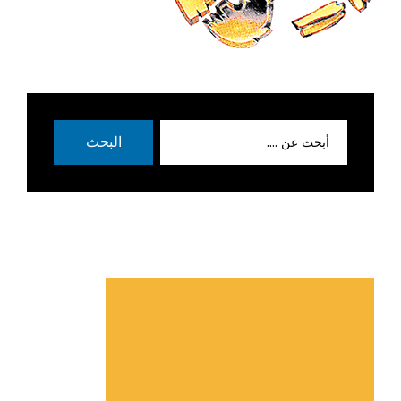
بحث
البحث
عن: