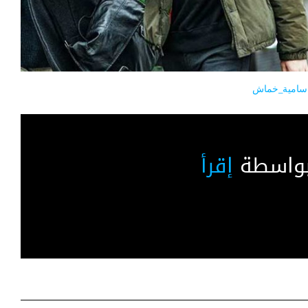
سامية_خماش
بواسطة
إقرأ