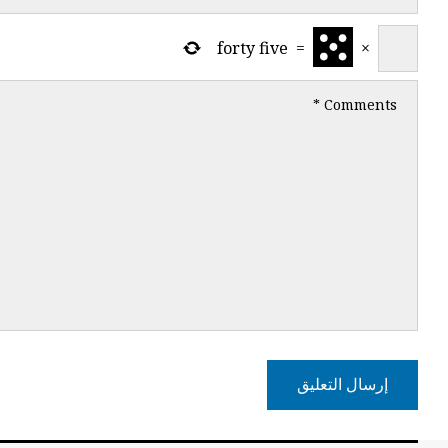
forty five
=
×