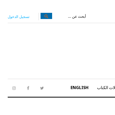
بحث
search
تسجيل الدخول
عن:
ات الكتاب
ENGLISH
tagram
facebook
twitter