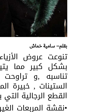
بقلم– سامية خماش
بشكل كبير مما يتيح 
تناسبه ,و تراوحت 
الستينات , خبيرة ال
القطع الرجالية التي ي
•نقشة المربعات الغير