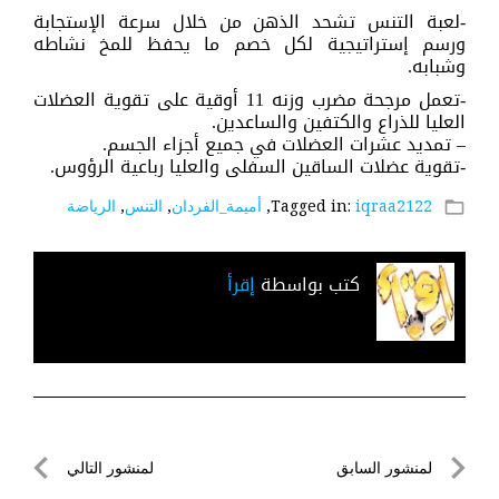
-لعبة التنس تشحد الذهن من خلال سرعة الإستجابة
ورسم إستراتيجية لكل خصم ما يحفظ للمخ نشاطه
وشبابه.
-تعمل مرجحة مضرب وزنه 11 أوقية على تقوية العضلات
العليا للذراع والكتفين والساعدين.
– تمديد عشرات العضلات في جميع أجزاء الجسم.
-تقوية عضلات الساقين السفلى والعليا رباعية الرؤوس.
iqraa2122
Tagged in:
,
أميمة_الفردان
,
التنس
,
الرياضة
folder_open
كتب بواسطة
إقرأ
تصفّح
لمنشور السابق
لمنشور التالي
المقالات
لمنشور
لمنشور