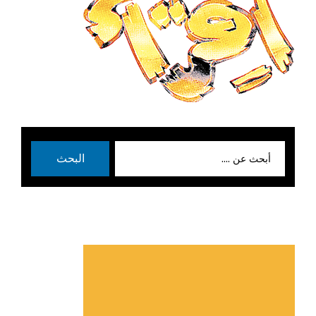
بحث
البحث
عن: