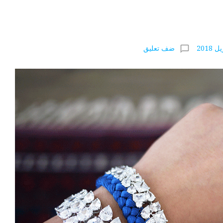
ضف تعليق
chat_bubble_outline