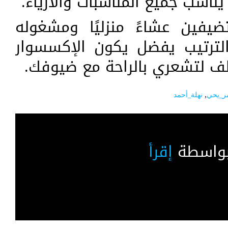
اسب جميع المناسبات والأزياء.
يفين عشاءً منزليًا ومشغوله
الترتيب يفضل يكون الإكسسوار
لف لتشعري بالراحة مع ضيوفك.
_يحي
,
نهلة_أحمد
بواسطة
إقرأ