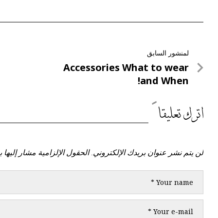
تصفّح
لمنشور السابق
لمنشور
Accessories What to wear
المقالات
السابق
and When!
اترك تعليقاً
لن يتم نشر عنوان بريدك الإلكتروني.
الحقول الإلزامية مشار إليها ب