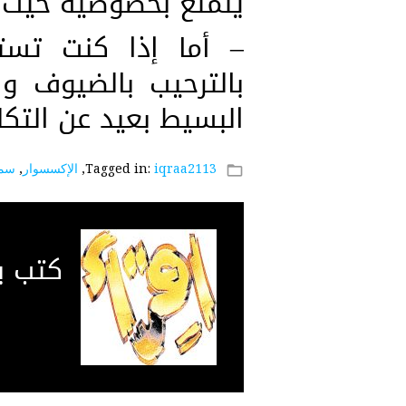
يتمتع بخصوصية حيث ين
– أما إذا كنت تستض
بالترحيب بالضيوف و
البسيط بعيد عن التك
iqraa2113
Tagged in:
,
الإكسسوار
,
سمر
folder_open
كتب 