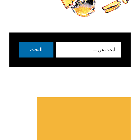
بحث
البحث
عن: