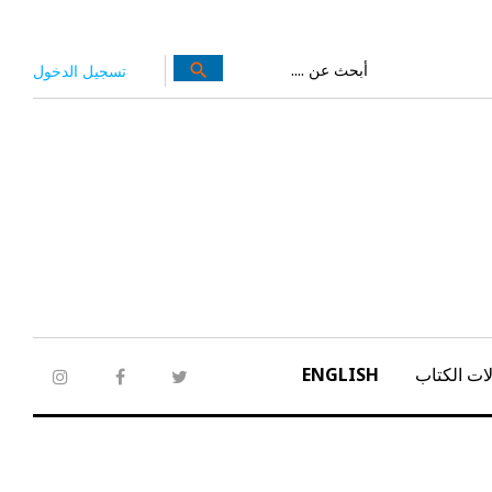
بحث
search
تسجيل الدخول
عن:
ات الكتاب
ENGLISH
tagram
facebook
twitter