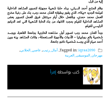
إليه من قبل.
وقام المنتج أحمد السبكي، ببناء حارة شعبية مجهزة؛ لتصوير المشاهد الداخلية
لفيلمه الجديد «بيكا»، الذي يقوم ببطولته الفنان محمد رجب، بناء على رغبة مخرج
العمل محمد حمدي، وبالفعل خلال أيام سينتقل فريق العمل لتصوير بعض
المشاهد الداخلية للفيلم بمجرد الانتهاء من بناء الحارة الشعبية التي تعد الديكور
الرئيسي للفيلم.
وبدأ الفنان محمد رجب تصوير أولى مشاهده الخارجية بجامعة القاهرة، ويجسد
شخصية بائع روبابيكيا – الأدوات والأجهزة المستعملة-، وكانت المشاهد بينه وبين
أحمد صيام الذي يجسد شخصية دكتور جامعة.
iqraa2090
Tagged in:
,
آمال_رتيب
,
عاصي_الحلاني
,
folder_open
مهرجان_الموسيقى_العربية
كتب بواسطة
إقرأ