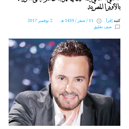
بالأوبرا المصرية
كتبه
إقرأ
11 / صفر / 1439 هـ 2 نوفمبر 2017
access_time
ضف تعليق
chat_bubble_outline