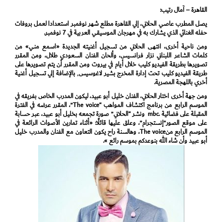
القاهرة – آمال رتيب:
يصل المطرب عاصي الحلاني، إلي القاهرة مطلع شهر نوفمبر استعدادا لعمل بروفات
حفله الغنائي الذي يشارك به في مهرجان الموسيقي العربية في 7 نوفمبر.
ومن ناحية أخرى، انتهى الحلاني من تسجيل أغنيته الجديدة «اسمع مني» من
كلمات الشاعر اللبناني نزار فرانسيس، وألحان الفنان السعودي طلال، ومن المقرر
تصويرها بطريقة الفيديو كليب خلال أيام في بيروت ومن المقرر أن يتم تصويرها على
طريقة الفيديو كليب تحت إدارة المخرج بشير لاغوسيس٬ بالإضافة إلي تسجيل أغنية
أخري باللهجة المصرية.
ومن جهة أخرى اختار الحلاني، الفنان خليل أبو عبيد، ليكون المدرب الخاص بفريقه في
الموسم الرابع من برنامج اكتشاف المواهب “The voice”، المقرر عرضه في الفترة
المقبلة على فضائية .mbc ونشر “الحلاني” صورة تجمعه بخليل أبو عبيد، عبر حسابة
على موقع الصور”إنستجرام”، وعلق عليها قائلًا: «أثناء تمارين الأصوات الرائعة في
الموسم الرابع منThe voice، وهالسنة راح يكون التعاون مع الفنان والمدرب خليل
أبو عبيد وأن شاء الله بنوعدكم بموسم رائع ».