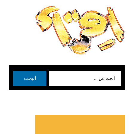
بحث
البحث
عن: