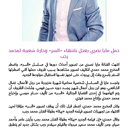
حمل مايا نصري يعجل بانتهاء «السر» وحارة شعبية لمحمد
رجب
انتهت الفنانة مايا نصري من تصوير أحداث دورها في مسلسل «السر»، واضطر
المخرج محمد حمدي لتكثيف تصوير مشاهدها بسبب ظروف حملها التي اضطرتها
للسفر بأسرع وقت إلى بيروت، حتى تجهز نفسها لاستقبال مولودها الجديد.
وتجسد مايا في المسلسل شخصية محامية شهيرة متزوجة من رجل الأعمال، نضال
الشافعي، وهو ابن رجل أعمال شهير يجسد دوره حسين فهمي، وشاءت الظروف أن
يتم اتهامهما في إحدى القضايا الجنائية. «السر» من تأليف حسام موسي وإخراج
محمد حمدي وإنتاج محمد فوزي.
وكان المخرج محمد حمدي، اضطر قبل ذلك أن يوقف تصوير «السر» مؤقتا لحين
الانتهاء من تجهيزات تصوير فيلمه الجديد «بيكا» بطولة الفنان محمد رجب.
وقال حمدي: «إن فيلمه الجديد «بيكا» بطولة الفنان محمد رجب وأيتن عامر وأحمد
صيام، ومن تأليف محمد سمير مبروك والفيلم سيقدم رجب بشكل جديد لم يتطرق