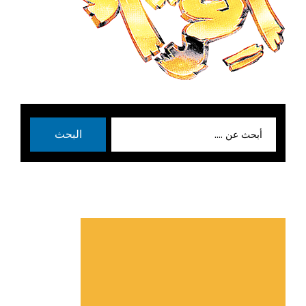
بحث
البحث
عن: