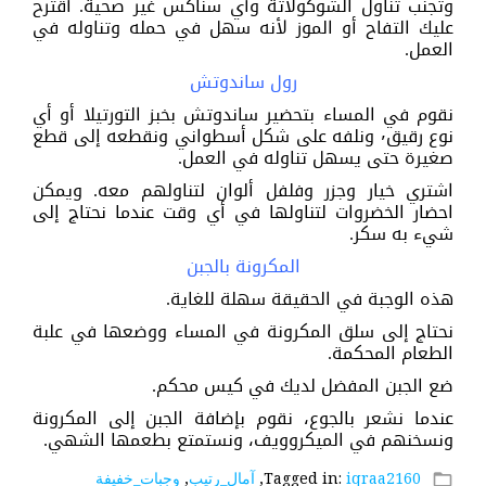
وتجنب تناول الشوكولاتة وأي سناكس غير صحية. أقترح
عليك التفاح أو الموز لأنه سهل في حمله وتناوله في
العمل.
رول ساندوتش
نقوم في المساء بتحضير ساندوتش بخبز التورتيلا أو أي
نوع رقيق٬ ونلفه على شكل أسطواني ونقطعه إلى قطع
صغيرة حتى يسهل تناوله في العمل.
اشتري خيار وجزر وفلفل ألوان لتناولهم معه. ويمكن
احضار الخضروات لتناولها في أي وقت عندما نحتاج إلى
شيء به سكر.
المكرونة بالجبن
هذه الوجبة في الحقيقة سهلة للغاية.
نحتاج إلى سلق المكرونة في المساء ووضعها في علبة
الطعام المحكمة.
ضع الجبن المفضل لديك في كيس محكم.
عندما نشعر بالجوع، نقوم بإضافة الجبن إلى المكرونة
ونسخنهم في الميكروويف، ونستمتع بطعمها الشهي.
iqraa2160
Tagged in:
,
آمال_رتيب
,
وجبات_خفيفة
folder_open