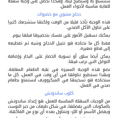
ستتشبع به وستصبح لينة. وهكذا نحصل على وجبة سهلة
للغاية مناسبة لأجواء العمل.
دجاج مشوي مع خضروات
هذه الوجبة تأخذ قليلا من الوقت ولكنها ستشجعك كثيرا
على تناول الأكل الصحي.
يمكنك تسهيل الأمور على نفسك بتحضيرها قبلها بيوم.
فقط كل ما نحتاجه هو تتبيل الدجاج وشيه ثم تقطيعه
إلى قطع صغيرة.
يمكن أيضا سلق أو تسوية الخضار على البخار وإضافة
التوابل التي نرغب فيها.
نضع هذه الوجبة المميزة في علبة الطعام المغلقة.
وبهذا نستطيع تناولها في أي وقت في العمل، كل ما
سنحتاجه هو تسخينها في الميكروويف لنستمتع بطعام
صحي في العمل.
كلوب ساندوتش
من الوجبات السهلة المناسبة للعمل، هو إعداد ساندوتش
بالمكونات التي نفضلها، في شكل طبقات من خبز التوست
ويفضل الأسمر أو البُر٬ ونتناول بعده أي نوع من الفاكهة.