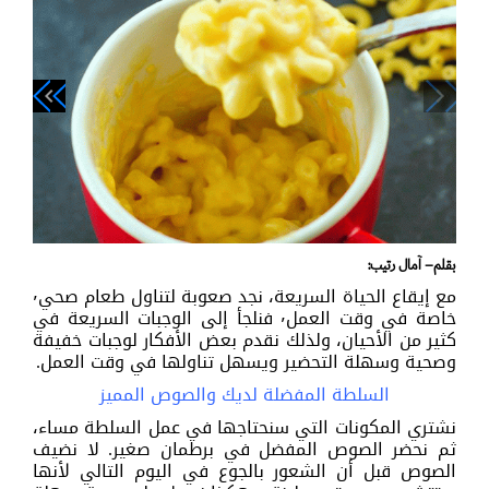
navigate_next
navigate_before
بقلم– آمال رتيب:
مع إيقاع الحياة السريعة، نجد صعوبة لتناول طعام صحي٬
خاصة في وقت العمل٬ فنلجأ إلى الوجبات السريعة في
كثير من الأحيان، ولذلك نقدم بعض الأفكار لوجبات خفيفة
وصحية وسهلة التحضير ويسهل تناولها في وقت العمل.
السلطة المفضلة لديك والصوص المميز
نشتري المكونات التي سنحتاجها في عمل السلطة مساء،
ثم نحضر الصوص المفضل في برطمان صغير. لا نضيف
الصوص قبل أن الشعور بالجوع في اليوم التالي لأنها