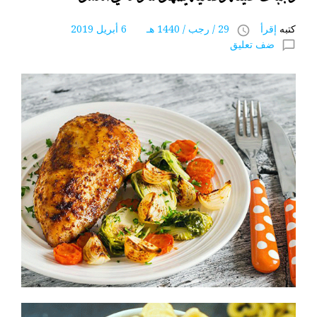
كتبه
إقرأ
29 / رجب / 1440 هـ 6 أبريل 2019
access_time
ضف تعليق
chat_bubble_outline