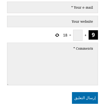
18
=
+