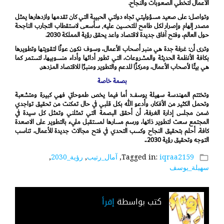
الأعمال لتخطي الصعوبات والنجاح.
وتواصل: على صعيد مسؤوليتي تجاه دولتي الحبيبة التي كان تقدمها وازدهارها يمثل
مصدر إلهام وإصرار لكل طامح للتحسين عليه٬ سأسعى لاستقطاب التجارب الناجحة
حول العالم، وفتح آفاق جديدة لاقتصاد واعد يحقق رؤية المملكة 2030.
وترى أن: غرفة جدة هي منبر أصحاب الأعمال، وسوف نكون عونًا لتقويتها وتطويرها
بكافة الأنظمة الحديثة والمشروعات، التي تطور أدائها وأداء منسوبيها، لتستمر كما
هي بيتًا لأصحاب الأعمال، ومركزًا للدعم والتطوير ومنبرًا للاقتصاد المزدهر.
بصمة خاصة
وتختتم المهندسة سهيلة يوسف: أما فيما يخص طموحاتي فهي كبيرة ومتشعبة
وتحمل الكثير من الأفكار، وأدعو الله بكل قلبي في حال تمكنت من تحقيق تواجدي
ضمن مجلس إدارة الغرفة، أن أحقق البصمة التي تمثلني وتمثل كل سيدة في
المجتمع سعت لتطوير ذاتها، ورسم مسارها لمستقبل مليء بالتطوير على الاصعدة
كافة. أحلم بتحقيق النجاح وكسب التحدي في فتح مجالات جديدة للأعمال، تناسب
التوجه وتحقيق رؤية 2030..
iqraa2159
Tagged in:
,
آمال_رتيب
,
رؤية_2030
,
folder_open
سهيلة_يوسف
كتب بواسطة
إقرأ