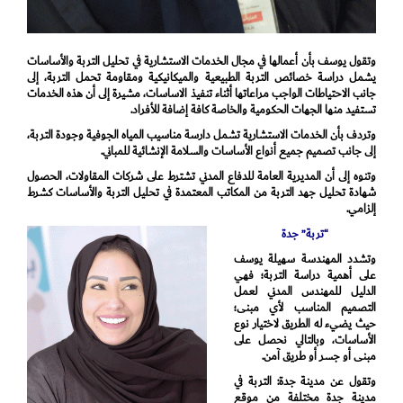
وتقول يوسف بأن أعمالها في مجال الخدمات الاستشارية في تحليل التربة والأساسات
يشمل دراسة خصائص التربة الطبيعية والميكانيكية ومقاومة تحمل التربة، إلى
جانب الاحتياطات الواجب مراعاتها أثناء تنفيذ الاساسات، مشيرة إلى أن هذه الخدمات
تستفيد منها الجهات الحكومية والخاصة كافة إضافة للأفراد.
وتردف بأن الخدمات الاستشارية تشمل دارسة مناسيب المياه الجوفية وجودة التربة،
إلى جانب تصميم جميع أنواع الأساسات والسلامة الإنشائية للمباني.
وتنوه إلى أن المديرية العامة للدفاع المدني تشترط على شركات المقاولات، الحصول
شهادة تحليل جهد التربة من المكاتب المعتمدة في تحليل التربة والأساسات كشرط
إلزامي.
“تربة” جدة
وتشدد المهندسة سهيلة يوسف
على أهمية دراسة التربة؛ فهي
الدليل للمهندس المدني لعمل
التصميم المناسب لأي مبنى؛
حيث يضيء له الطريق لاختيار نوع
الأساسات، وبالتالي نحصل على
مبنى أو جسر أو طريق آمن.
وتقول عن مدينة جدة: التربة في
مدينة جدة مختلفة من موقع