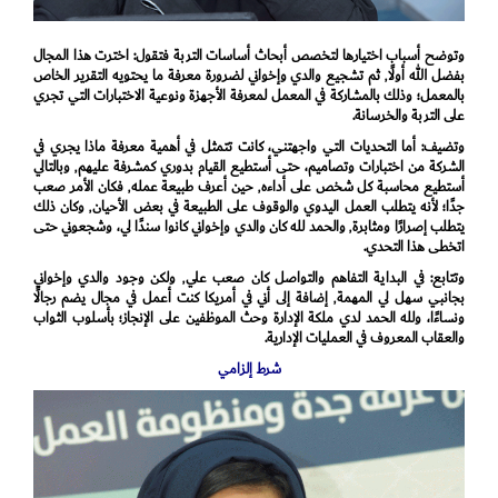
وتوضح أسباب اختيارها لتخصص أبحاث أساسات التربة فتقول: اخترت هذا المجال
بفضل الله أولًا٬ ثم تشجيع والدي وإخواني لضرورة معرفة ما يحتويه التقرير الخاص
بالمعمل؛ وذلك بالمشاركة في المعمل لمعرفة الأجهزة ونوعية الاختبارات التي تجري
على التربة والخرسانة.
وتضيف: أما التحديات التي واجهتني، كانت تتمثل في أهمية معرفة ماذا يجري في
الشركة من اختبارات وتصاميم، حتى أستطيع القيام بدوري كمشرفة عليهم٬ وبالتالي
أستطيع محاسبة كل شخص على أداءه٬ حين أعرف طبيعة عمله٬ فكان الأمر صعب
جدًا؛ لأنه يتطلب العمل اليدوي والوقوف على الطبيعة في بعض الأحيان٬ وكان ذلك
يتطلب إصرارًا ومثابرة٬ والحمد لله كان والدي وإخواني كانوا سندًا لي، وشجعوني حتى
اتخطى هذا التحدي.
وتتابع: في البداية التفاهم والتواصل كان صعب علي٬ ولكن وجود والدي وإخواني
بجانبي سهل لي المهمة٬ إضافة إلى أني في أمريكا كنت أعمل في مجال يضم رجالًا
ونساءًا، ولله الحمد لدي ملكة الإدارة وحث الموظفين على الإنجاز؛ بأسلوب الثواب
والعقاب المعروف في العمليات الإدارية.
شرط إلزامي