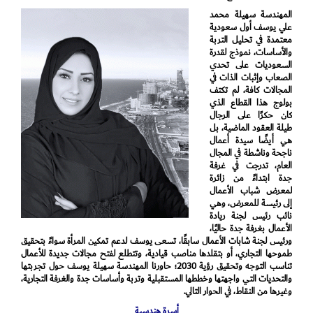
المهندسة سهيلة محمد
علي يوسف أول سعودية
معتمدة في تحليل التربة
والأساسات، نموذج لقدرة
السعوديات على تحدي
الصعاب وإثبات الذات في
المجالات كافة، لم تكتف
بولوج هذا القطاع الذي
كان حكرًا على الرجال
طيلة العقود الماضية، بل
هي أيضًا سيدة أعمال
ناجحة وناشطة في المجال
العام، تدرجت في غرفة
جدة ابتداءً من زائرة
لمعرض شباب الأعمال
إلى رئيسة للمعرض، وهي
نائب رئيس لجنة ريادة
الأعمال بغرفة جدة حاليًا،
ورئيس لجنة شابات الأعمال سابقًا، تسعى يوسف لدعم تمكين المرأة سواءً بتحقيق
طموحها التجاري، أو بتقلدها مناصب قيادية، وتتطلع لفتح مجالات جديدة للأعمال
تناسب التوجه وتحقيق رؤية 2030؛ حاورنا المهندسة سهيلة يوسف حول تجربتها
والتحديات التي واجهتها وخططها المستقبلية وتربة وأساسات جدة والغرفة التجارية،
وغيرها من النقاط، في الحوار التالي.
أسرة هندسية