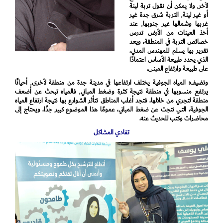
لآخر٬ ولا يمكن أن نقول تربة لينة
أو غير لينة٬ التربة شرق جدة غير
غربها وشمالها غير جنوبها٬ عند
أخذ العينات من الأرض تدرس
خصائص التربة في المنطقة، ويعد
تقرير بها يسلم للمهندس المدني،
الذي يحدد طبيعة الأساس اعتمادًا
على طبيعة وارتفاع المبنى.
وتضيف: المياه الجوفية يختلف ارتفاعها في مدينة جدة من منطقة لأخرى٬ أحيانًا
يرتفع منسوبها في منطقة نتيجة كثرة وضغط المباني٬ فالمياه تبحث عن أضعف
منطقة لتجري من خلالها، فتجد أغلب المناطق تتأثر الشوارع بها نتيجة ارتفاع المياه
الجوفية، التي نتجت عن ضغط المباني، عمومًا هذا الموضوع كبير جدًا، ويحتاج إلى
محاضرات وكتب للحديث عنه.
تفادي المشاكل