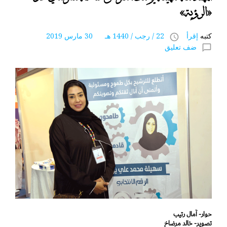
«الرؤية»
كتبه
إقرأ
22 / رجب / 1440 هـ 30 مارس 2019
access_time
ضف تعليق
chat_bubble_outline
حوار- آمال رتيب
تصوير- خالد مرضاخ