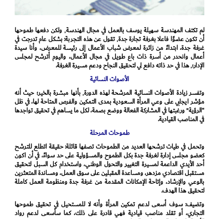
لم تكتف المهندسة سهيلة يوسف بالعمل في مجال الهندسة٬ ولكن دفعها طموحها
أن تكون عضوًا فاعلا بغرفة تجارة جدة٬ تقول عن هذه التجربة: بشكل عام تدرجت في
غرفة جدة، ابتداءً من زائرة لمعرض شباب الأعمال إلى رئيسة للمعرض، وأنا سيدة
أعمال وانحدر من أسرة ذات باع طويل في مجال الأعمال، واليوم أترشح لمجلس
الإدار؛٬ هذا في حد ذاته دافع لي لتحقيق النجاح ودعم مسيرة الغرفة.
الأصوات النسائية
وتفسر زيادة الأصوات النسائية المرشحة لهذه الدورة٬ بأنها مبشرة بالخير؛ حيث أنه
مؤشر ايجابي على وعي المرأة السعودية بمدى التمكين والفرص المتاحة لها، في ظل
“الرؤية” ورغبتها في المشاركة الفعالة ووضع بصمة، لكل ما يساهم في تحقيق تواجدها
في المناصب القيادية.
طموحات المرحلة
وتحمل في طيات ترشحها العديد من الطموحات تصفها قائلة: حقيقة اتطلع للترشح
كعضو مجلس إدارة لغرفة جدة بكل الطموح والمسؤولية على حد سواءً، في أن اكون
أحد الأيدي الداعمة لمسيرة التغيير والتحول الوطني، واستخدام كل السبل لتحقيق
مستقبل اقتصادي مزدهر، ومساعدة المقبلين على سوق العمل، ومساندة المتعثرين
بالوعي والإرشاد، وإتاحة الإمكانات المقدمة من غرفة جدة ومنظومة العمل كاملة
لتحقيق هذا الهدف.
وتضيف: سوف أسعى لدعم تمكين المرأة وأنه لا للمستحيل في تحقيق طموحها
التجاري، أو تقلد مناصب قيادية فهي قادرة على ذلك، كما سأسعى لدعم رواد