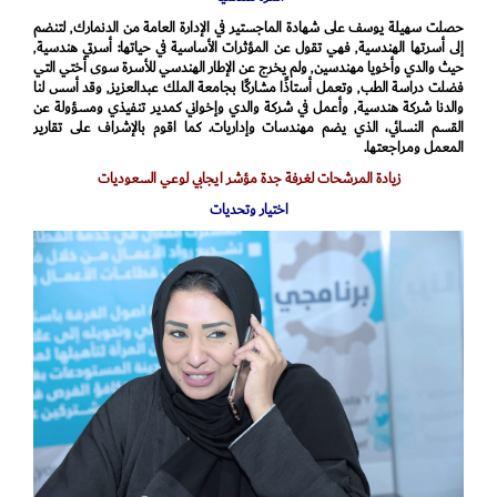
حصلت سهيلة يوسف على شهادة الماجستير في الإدارة العامة من الدنمارك٬ لتنضم
إلى أسرتها الهندسية٬ فهي تقول عن المؤثرات الأساسية في حياتها: أسرتي هندسية٬
حيث والدي وأخويا مهندسين٬ ولم يخرج عن الإطار الهندسي للأسرة سوى أختي التي
فضلت دراسة الطب٬ وتعمل أستاذًا مشاركًا بجامعة الملك عبدالعزيز٬ وقد أسس لنا
والدنا شركة هندسية٬ وأعمل في شركة والدي وإخواني كمدير تنفيذي ومسؤولة عن
القسم النسائي، الذي يضم مهندسات وإداريات. كما اقوم بالإشراف على تقارير
المعمل ومراجعتها.
زيادة المرشحات لغرفة جدة مؤشر ايجابي لوعي السعوديات
اختيار وتحديات