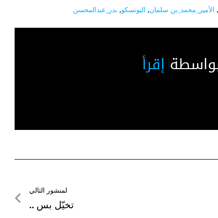
الأمير_محمد_بن سلمان
,
اليونسكو
,
بدر_عبدالمحسن
بواسطة
إقرأ
لمنشور التالي
لمنشور
تخيّل بس ..
التالي