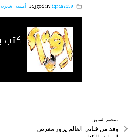
iqraa2158
Tagged in:
,
أمسية_ شعرية
,
folder_open
كتب 
تصفّح
لمنشور السابق
لمنشور
وفد من فناني العالم يزور معرض
المقالات
السابق
الرياض للكتاب