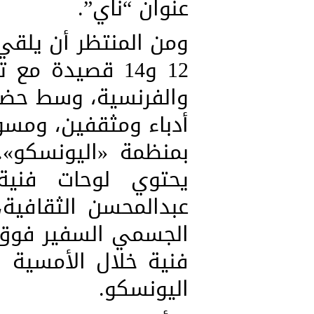
عنوان “ناي”.
ومن المنتظر أن يلقي 
12 و14 قصيدة مع
أدباء ومثقفين، ومسؤ
بمنظمة «اليونسكو»
يحتوي لوحات فنية 
عبدالمحسن الثقافية
الجسمي السفير فوق ا
فنية خلال الأمسية
اليونسكو.