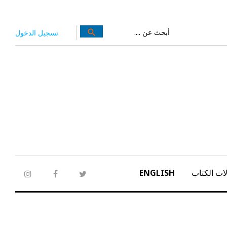
بحث
search
تسجيل الدخول
عن:
ات الكتاب
ENGLISH
tagram
facebook
twitter