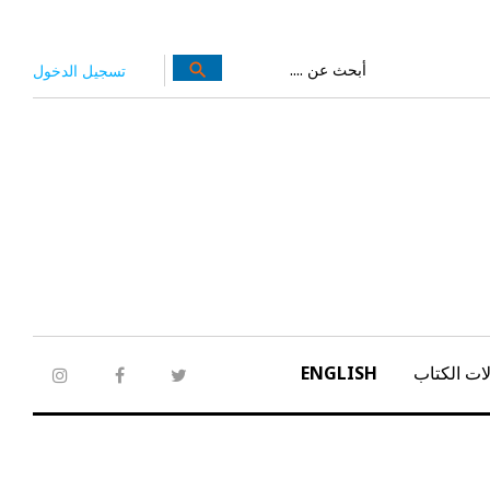
بحث
search
تسجيل الدخول
عن:
ات الكتاب
ENGLISH
tagram
facebook
twitter