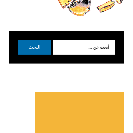
بحث
البحث
عن: