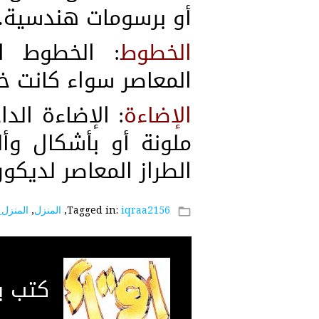
أو برسومات هندسية.
الخطوط
: الخطوط ال
المعاصر سواء كانت خ
الإضاءة
: الإضاءة الد
ملونة أو بأشكال وأ
الطراز المعاصر لديكور 
iqraa2156
Tagged in:
,
المنزل
,
المنزل_
folder_open
كتب 