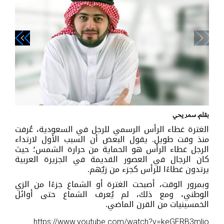
navigate_next
navigate_before
بقلم, سمر يحي
الغترة غطاء الرأس الرسمي للرجل في السعودية، عُرفت
منذ وقت طويل. يقول البعض أن السبب الأول لارتداء
الرجل غطاء الرأس هو الحماية من حرارة الشمس؛ حيث
كان الرجال في العصور القديمة في الجزيرة العربية
يرتدون غطاءًا للرأس كجزء من زيٌهم.
وبمرور الوقت، أصبحت الغترة أو الشماغ جزءًا من الزي
الوطني، ومع ذلك، لم يُعرف الشماغ حتى أوائل
الخمسينيات من القرن الماضي.
https://www.youtube.com/watch?v=keGERB3mlio