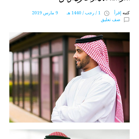
كتبه
إقرأ
1 / رجب / 1440 هـ 9 مارس 2019
access_time
ضف تعليق
chat_bubble_outline