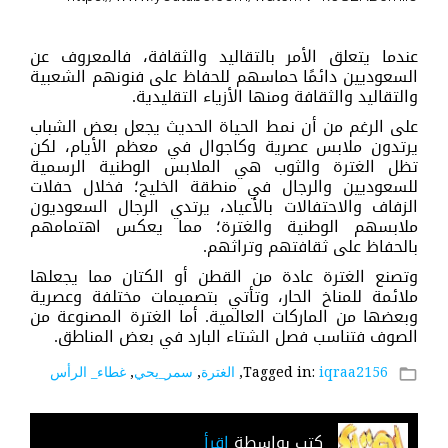
عندما يتعلق الأمر بالتقاليد والثقافة، فالمعروف عن
السعوديين دائمًا حماسهم للحفاظ على فنونهم الشعبية
والتقاليد والثقافة ومنها الأزياء التقليدية.
على الرغم من أن نمط الحياة الحديث يجعل بعض الشباب
يرتدون ملابس عصرية وكاجوال في معظم الأيام، لكن
تظل الغترة والثوب هي الملابس الوطنية الرسمية
للسعوديين والرجال في منطقة الخليج؛ فخلال حفلات
الزفاف والاحتفالات بالأعياد، يرتدي الرجال السعوديون
ملابسهم الوطنية والغترة؛ مما يعكس اهتمامهم
بالحفاظ على ثقافتهم وتراثهم.
وتصنع الغترة عادة من القطن أو الكتان مما يجعلها
ملائمة للمناخ الحار، وتأتي بتصميمات مختلفة وعصرية
وبعضها من الماركات العالمية. أما الغترة المصنوعة من
الصوف فتناسب فصل الشتاء البارد في بعض المناطق.
iqraa2156
Tagged in:
,
الغترة
,
سمر_يحي
,
غطاء_ الرأس
folder_open
كتب بواسطة
إقرأ