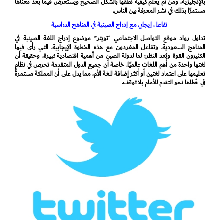
بالإنجليزية، ومن ثم يعلم كيفية نطقها بالشكل الصحيح ويستعرض فيما بعد معناها
مستمرًا بذلك في نشر المعرفة بين الناس.
تفاعل إيجابي مع إدراج الصينية في المناهج الدراسية
تداول رواد موقع التواصل الاجتماعي “تويتر” موضوع إدراج اللغة الصينية في
المناهج السعودية، وتفاعل المغردون مع هذه الخطوة الإيجابية، التي رأى فيها
الكثيرون القوة وبُعد النظر؛ لما لدولة الصين من أهمية اقتصادية كبيرة، وحقيقة أن
لغتها واحدة من أهم اللغات عالميًا. خاصة أن جميع الدول المتقدمة تحرص في نظام
تعليمها على اعتماد لغتين أو أكثر إضافة للغة الأم، مما يدل على أن المملكة مستمرةً
في خُطاها نحو التقدم للأمام بلا توقف.