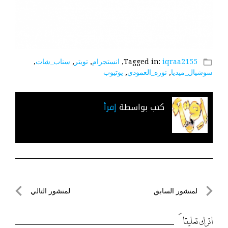
iqraa2155
Tagged in:
,
انستجرام
,
تويتر
,
سناب_شات
,
folder_open
سوشيال_ميديا
,
نوره_العمودي
,
يوتيوب
كتب بواسطة
إقرأ
تصفّح
لمنشور السابق
لمنشور التالي
المقالات
لمنشور
لمنشور
السابق
التالي
اترك تعليقاً