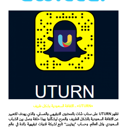
«UTURN» .. الثقافة السعودية بشكل طريف
تظهر UTURN على سناب شات بالمحتوى الترفيهي والمسلي، والذي يهدف للتعبير
عن الثقافة السعودية بالشكل الطريف والمرح، ليشكّلوا بهذا حلقة وصل بين الشباب
السعودي وكل العالم. وحساب “يوتيرن” تابع لشبكة قنوات ترفيهية رائدة في عالم