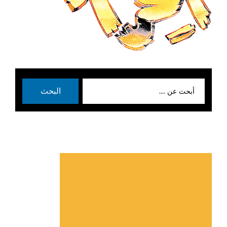
بحث
البحث
عن: