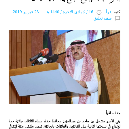
كتبه
إقرأ
16 / جُمادى اﻵخرة / 1440 هـ 23 فبراير 2019
access_time
ضف تعليق
chat_bubble_outline
جدة – اقرأ
وزع الأمير مشعل بن ماجد بن عبدالعزيز محافظ جدة، مساء الثلاثاء، جائزة جدة
للإبداع في نسختها الثانية على الفائزين والفائزات بالجائزة، ضمن ملتقى مكة الثقافي