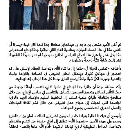
ثم ألقى الأمير مشعل بن ماجد بن عبدالعزيز محافظ جدة كلمة قال فيها: «يسرنا أن
نلتقي معًا في هذا المساء المبارك بمناسبة العام الثاني لجائزة جدة للإبداع لنستعرض
معًا بكل فخر واعتزاز هذا النجاح القياسي لجائزةٍ نموذجية لم تمر بمرحلة الطفولة؛
فقد وُلدت شابةً فتيَّةً ناجحةً ومتطورة».
وأضاف: «تمضي الحياة في رحلتها إلى ما شاء الله، ويتواصل العطاء الإنساني على مَر
العصور في مجالاتٍ كثيرة، ويتحقق التطور الطبيعي في الصناعة والزراعة والبناء
والتنمية وغيرها، لكنَّ شيئًا واحدًا يصنع الفارق وسط كل هذا الزحام.. إنه الإبداع».
وأكد محافظ جدة أن جائزة جدة للإبداع في عامها الثاني، تكتسب أبعادًا جديدة من
حيث التأثير المباشر وتحفيز المبدعين للتسابق والتنافس في ميادين الإبداع، من خلال
منظومةٍ متكاملة وآلياتٍ علمية تستند إلى التخطيط السليم والإعداد الجيد والرؤية
الواضحة التي تحولت إلى منهاج عمل تطبيقي من خلال نشر ثقافة المبادرات
والعمل المعرفي المتخصص بجميع المجالات.
وأوضح أن «بلادنا الغالية بقيادة خادم الحرمين الشريفين الملك سلمان بن عبدالعزيز
وسمو ولي عهده الأمين -حفظهما الله- تنطلق إلى آفاقٍ جديدة من التقدم والازدهار،
وتتواصل المراحل التطبيقية لرؤية قيادتنا الرشيدة -أدام الله عزها بالنصر- مُحققةً