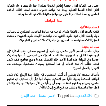
حصل على المركز الأول جمعية إطعام الخيرية بمبادرة جدة بلا هدر، و جاء بالمركز
الثاني الادارة العامة للتعليم بجدة عن مبادرة تمهين، وحقق المركز الثالث الوقف
العلمي بجامعة الملك عبدالعزيز عن مبادرة مكتبة الملك فهد العامة بجدة.
مجال المبادرات
المجتمعية للأفراد
فازت بالمركز الأول فاطمة عثمان باوجيه عن مبادرة القاموس الارشادي للرياضيات،
وجاء بالمركز الثاني فريق طريق التغيير عن مبادرتهم “البحث طريق التغيير”، وحققت
المركز الثالث معديه محمد العمري عن مبادرة “حملات سافينو التطوعية”.
مبادرات جديدة
‏وقال صاحب السمو الأمير مشعل بن ماجد في تصريح صحفي عقب الحفل: “إن
اليوم فرحة لنا في جدة، بوجود هذا العدد المبارك من المبدعين، أبدعوا بمبادرات
جديدة وفي البداية هذه ثمرة الأمير خالد الفيصل عندما وضع برنامج كيف نكون
قدوة، وطلب أن نجد قدوات في هذا المجتمع يسيرون للمستقبل ويبحثون عن
التجديد والعمل المميز”.
وأضاف سموه: “ولا يفوتني أن أشكر المحكمين لأن جائزة جدة للإبداع تكاد تكون
الجائزة المحكمة بدرجة عالية من التحكيم، بحيث أنها ترقى إلى مستوى أي تحكيم
عالمي، ومن لم يحالفهم الحظ ندعوهم أن يبدأوا من الآن بمبادرات جديدة، والشكر
لأهل جدة والمنطقة ونلتقى من فرح لفرح إن شاء الله”.
iqraa2154
Tagged in:
,
الأمير_مشعل
,
جدة_للإبداع
folder_open