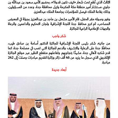
الثالث الذي نُظم تحت شعار «كيف نكون قدوة؟»، بحضور الأمير سعود بن عبدالله بن
جلوي مستشار أمير منطقة مكة المكرمة وكيل محافظة جدة، وعدد من المسؤولين،
وذلك بقاعة الملك فيصل للمؤتمرات بجامعة الملك عبدالعزيز.
وفور وصوله مقر الحفل، قام الأمير مشعل بن ماجد بن عبدالعزيز بجولة في المعرض
المصاحب، ثم كرم محافظ جدة اللجنة الإشرافية ولجان التحكيم والداعمين والرعاة
والجهات الإعلامية الراعية للجائزة.
شكر واجب
من جانبه، شكر رئيس اللجنة الإشرافية للجائزة الدكتور أسامة بن صادق طيب،
محافظَ جدة على الرعاية والتشريف والدعم للجائزة التي تصب في مصلحة جدة، كما
قدم شكره لأهالي جدة، مشيدًا بتجاوبهم وتفاعلهم منقطع النظير عبر موقع الجائزة
الإلكتروني الذي سجل ما يزيد عن 46 ألف زائر وزائرة لتقديم مبادرات وصلت إلى 242
مبادرة.
أبعاد جديدة