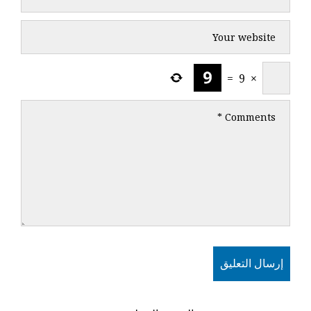
=
9
×