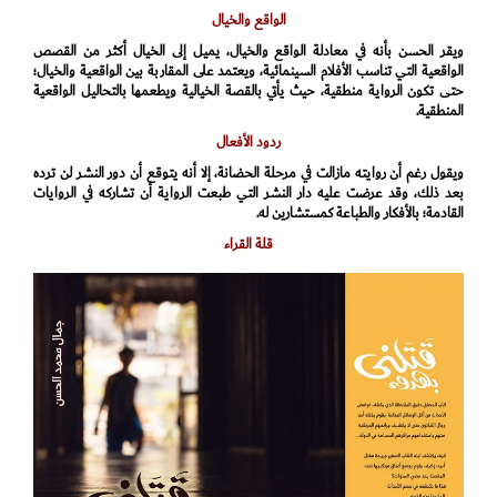
الواقع والخيال
ويقر الحسن بأنه في معادلة الواقع والخيال، يميل إلى الخيال أكثر من القصص
الواقعية التي تناسب الأفلام السينمائية، ويعتمد على المقاربة بين الواقعية والخيال؛
حتى تكون الرواية منطقية، حيث يأتي بالقصة الخيالية ويطعمها بالتحاليل الواقعية
المنطقية.
ردود الأفعال
ويقول رغم أن روايته مازالت في مرحلة الحضانة، إلا أنه يتوقع أن دور النشر لن ترده
بعد ذلك، وقد عرضت عليه دار النشر التي طبعت الرواية أن تشاركه في الروايات
القادمة؛ بالأفكار والطباعة كمستشارين له.
قلة القراء