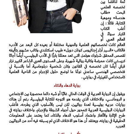
ثمة تناقضًا بين
تخصصه العلمي
البحت «طالب
هندسة» وموهبة
الكتابة، قائلًا : إن
أغلب الكتاب
الكبار سواءً في
العالم العربي أو
العالم كانت تخصصاتهم العلمية والمهنية مختلفة أو بعيده كل البعد عن الأدب؛
فالكاتب «السير آرثر إجناتيوس كونان دويل» طبيب اسكتلندي وكاتب مشهور بتأليفه
لقصص المحقق شرلوك هولمز، التي تعد معلمًا بارزًا في الأدب البوليسي، أيضًا أجاثا
كريستي كانت ممرضة وكاتبة روائية شهيرة، وعلى المستوى العربي الشاعر الكبير نزار
قباني أيضًا كان تخصصه في القانون وكان شخصية دبلوماسية. أما بالنسبة لي
فتخصصي الهندسي ساعدني نوعًا ما لوضع حلول للإجرام من الناحية العلمية
كاستخدامي للفيزياء في روايتي .
رواية الدهاء والذكاء
ويقول إن الرواية العربية في الوقت الحالي غالبًا أو شبه دائما محصورة بين الاجتماعي
و الرومانسي، والاختلاف الذي يقدمه هو التوجه للكتابة البوليسية، رغم أن هناك
روايات عربيه بوليسية لعدة روائيين، لكن ليس بالأسلوب الذي يطرحه، فأغلب
الروايات البوليسية العربية تتمحور حول أجواء الشرطة والإجرام، واختلاف روايته في
طرح الإثارة والألغاز واعتماد أسلوب الدهاء والذكاء، كما يعتمد على المعلومات
الحقيقية في روايته، ويعتقد أن هذا هو الاختلاف الذي لم يسبقه فيه أحد من الروائيين
العرب.