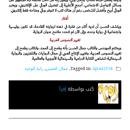
وسائل التواصل الاجتماعي، أجمع الأغلبية إلى تفضيل الورقي على الإلكتروني، ويعتبر
الورقي أريح وأفضل للشخص، رغم أن هناك كتب لا تتوفر ورقي ومتاحه فقط إلكتروني.
أفكار
ويكشف الحسن أن لديه أكثر من فكرة في ذهنه لروايته القادمة، قد تكون بوليسية
واجتماعية في رواية وحده، وإلى الآن لم تتحدد ملامح عنوان الرواية.
تغيير النصوص العربية
ويختتم المهندس والكاتب جمال الحسن بأنه يطمح إلى المجد، وككاتب يطمح إلى
تغيير النصوص العربية، وتغيير الإنتاج العربي في مجال الروايات والتلفزيون والرواية
السينمائية؛ لنضاهي الكتابة الدرامية والسينمائية الأوروبية والعالمية.
iqraa2154
Tagged in:
,
جمال_الحسن
,
رانيا_الوجيه
folder_open
كتب بواسطة
إقرأ