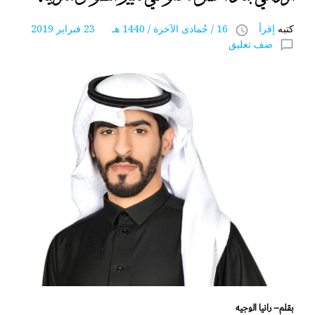
كتبه
إقرأ
16 / جُمادى اﻵخرة / 1440 هـ 23 فبراير 2019
access_time
ضف تعليق
chat_bubble_outline
بقلم– رانيا الوجيه