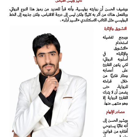
تأثير وليس اقتباس
ويضيف الحسن أن روايته بوليسية، وأنه قرأ للعديد من رموز هذا النوع الروائي،
وبالفعل هناك من أثر به كثيرًا ولكن ليس إلى درجة الاقتباس، ولكن جذبوه إلى الخط
البوليسي مثل الكاتب الاسكتلندي «السير آرثر» .
التشويق والإثارة
ويرجع تفضيله
استخدام
«التشويق
والإثارة» في
أسلوبه الروائي؛
لكي يكون القارئ
على أعصابه
ومثار فكريًا من
خلال قراءته
للرواية، حتى
يضمن أن لا يترك
القارئ الرواية إلا
وهو منتهى منها.
مصادر الإلهام
ويشير الحسن إلى
أنه غالبًا يستوحي
أفكاره من قوانين