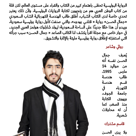
الرواية البوليسية تحظى باهتمام كبير من الكتاب والقراء على مستوى العالم، لكن قلة
من كتاب الوطن العربي هم من يتجهون لكتابة الروايات البوليسية، ولأن ذلك يعتبر
تحدي خاصة لدى الكتاب الشباب، أطلق طالب الهندسة الكهربائية الشاب السعودي
«جمال الحسن» رواية « قتلني بهدوء»، والتي صنفت كأول رواية بوليسية سعودية،
ويبدو أن هذا خطًا جديدًا على الساحة السعودية؛ ليولد شارلوك هولمز العربي الجديد..
في حوار خاص مع مجلة اقرأ يكشف لنا الكاتب الصاعد « جمال الحسن» سبب جرأته
التي استفزته لإطلاق رواية بوليسية مليئة بالإثارة والتشويق .
روائي وشاعر
يُعرف جمال
الحسن نفسه أنه
من مواليد 14
مارس 1995،
طالب هندسة
قسم هندسة
الكهرباء في
جامعة الجوف،
ويهوى الكتابة
منذ الصغر، كما
أن له محاولات
شعرية.
قاسم مشترك
ولا يرى الحسن