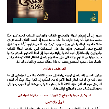
وينوه إلى أن إهتمام الدولة والمجتمع بالكتاب والروائيين الشباب الجدد كبير جدًا
وملموس؛ فقبل أن يقدم روايته لدار نشر خاصه توجه إلى المركز الثقافي السعودي في
منطقة الجوف ليطلعوا على روايته، ووجد ترحيبًا واسعًا من قبلهم، أيضًا لم يستغرق
الفسح سوى أسبوعين، وذلك يدل على التسهيلات التي تقدمها الدولة للكتاب
والروائيين، بالإضافة إلى أنهم أخذوا روايته وقدموها إلى لجنة التحكيم بالمركز، وكانوا
سيطبعونها من قبلهم، ولكنه كان على عجلة ولم يفضل الانتظار، لذلك توجه لدار نشر
خاصة، وعلى صعيد المجتمع يعتقد أنه مازال هناك ضعف في القراء والقراءة .
المراهقون لا يقرأون
ويقول الحسن إنه يفضل توجيه روايته إلى جميع الفئات بدءًا من المراهقين إلى ما
فوق، لكن في الوقت الحالي الفئة الأهم له من الشباب إلى الكبار سنًا، حيث أن القارئ
المراهق مهم له، لكن هؤلاء الفئة الأغلب منهم لا يقرأ، ويعتقد أن السبب يعود إلى
وجود السوشيال ميديا والمواقع الإلكترونية.
السوشيال ميديا والمواقع الإلكترونية.. سبب عدم قراءة المراهقين
الورقي والإلكتروني
وأيضًا يفضل قراءة الكتاب بشكل ورقي، ويقول إنه من خلال متابعة آراء الجمهور على