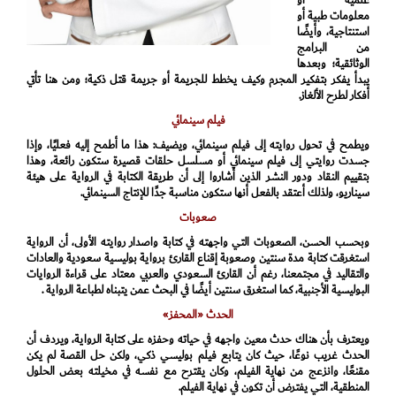
علمية أو
معلومات طبية أو
استنتاجية، وأيضًا
من البرامج
الوثائقية؛ وبعدها
يبدأ يفكر بتفكير المجرم وكيف يخطط للجريمة أو جريمة قتل ذكية؛ ومن هنا تأتي
أفكار لطرح الألغاز.
فيلم سينمائي
ويطمح في تحول روايته إلى فيلم سينمائي، ويضيف: هذا ما أطمح إليه فعليًا، وإذا
جسدت روايتي إلى فيلم سينمائي أو مسلسل حلقات قصيرة ستكون رائعة، وهذا
بتقييم النقاد ودور النشر الذين أشاروا إلى أن طريقة الكتابة في الرواية على هيئة
سيناريو، ولذلك أعتقد بالفعل أنها ستكون مناسبة جدًا للإنتاج السينمائي.
صعوبات
وبحسب الحسن، الصعوبات التي واجهته في كتابة واصدار روايته الأولى، أن الرواية
استغرقت كتابة مدة سنتين وصعوبة إقناع القارئ برواية بوليسية سعودية والعادات
والتقاليد في مجتمعنا، رغم أن القارئ السعودي والعربي معتاد على قراءة الروايات
البوليسية الأجنبية، كما استغرق سنتين أيضًا في البحث عمن يتبناه لطباعة الرواية .
الحدث «المحفز»
ويعترف بأن هناك حدث معين واجهه في حياته وحفزه على كتابة الرواية، ويردف أن
الحدث غريب نوعًا، حيث كان يتابع فيلم بوليسي ذكي، ولكن حل القصة لم يكن
مقنعًا، وانزعج من نهاية الفيلم، وكان يقترح مع نفسه في مخيلته بعض الحلول
المنطقية، التي يفترض أن تكون في نهاية الفيلم.