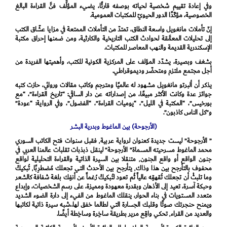
وفي إعادة تقييم شخصية لحياته بوصفه قارئًا، يضيء المؤلِّف فنَّ القراءة البالغ
الخصوصية، مؤكّدًا الدور الحيويّ للمكتبات العمومية.
إنّ تأملات مانغويل واسعة النطاق، تمتدّ من التأملات الممتعة في مزايا عشّاق الكتب
إلى تحليلات المعمَّقة لحوادث الكتب التاريخية والكارثية، ومن ضمنها إحراق مكتبة
الإسكندرية القديمة والنهب المعاصر للمكتبات.
بشغف وبصيرة، يشدّد المؤلف على المركزية الكونية للكتب، وأهميتها الفريدة من
أجل مجتمع ملتزم ومتحضّر وديموقراطي.
يذكر أن ألبرتو مانغويل مشهود له عالميًا ومترجم وكاتب مقالات وروائي، حازت كتبه
جوائز عدة وكانت الأكثر مبيعًا، من إصداراته عن دار الساقي: “تاريخ القراءة”، “مع
بورخيس”، “المكتبة في الليل”، “يوميات القراءة”، “الفضول”، وفي الرواية: “عودة”
و”كل الناس كاذبون”.
(الأرجوحة) بين الماغوط وبدرية البشر
” الأرجوحة” ليست جديدة كعنوان لرواية عربية٬ فقبل سنوات فتح الكاتب السوري
محمد الماغوط مسرحيته المسماة” الأرجوحة” لينقل ذبذبات تقلبات عالمنا العربي في
جنون الواقع أو واقع الجنون٬ متنقلا بين السيرة الذاتية والقراءة التحليلية لواقع
محفوف بالتأرجح بين هذا وذاك٬ يتأرجح بين الأحدث التي تجعلك مُضطرِبًا٬ تُبكيكْ
وما تلبثْ أن تجعلك تُقهقِه عالياً ثُم تعود لتُبكيكْ رُغماً عن أنفِك بلغة شفافة كالشعر
وحبكة آسرة، تعيد إلى الأذهان وبقدرة معهودة ومميزة، على رسم الشخصيات، وإبداع
متعدد المستويات في بناء الحوار، ينقلك الماغوط من الفيء إلى دارة الضوء الشديد
ويمنح حنجرتك صوتًا وقلبك الجسارة التي لطالما خفق لها.،شبه سيرة ذاتية لكاتبها
والعديد من القراء٬ تحكي واقِع مرير بطريقة ساخِرة وساخِطة أيضًا.