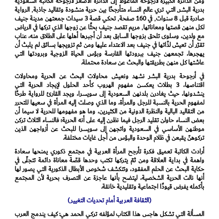
ومن الدائرة الكبيرة لأرجوحة الماغوط إلى الدائرة الأصغر لأرجوحة الكاتبة السعودية
بدرية البشر٬ التي تري عالم النساء متأرجحًا بين حرية منشودة وتقاليد جاذبة٬ الرواية
صادرة قبل 8 سنوات٬ في 160 صفحة٬ تحكي قصة 3 سيدات جمعتهن مدينة جنيف
لكل منهن قصتها ومعاناتها٬ مريم تقصد جنيف بحثًا عن زوجها الذي تركها في الرياض
مع ولدين، وسلوى تلحق بزوجها السابق بعد أن أجبرها أهلها على الطلاق منه، عناب
تقرّر أن تعيش لذّاتها في جنيف بعد الاعتداء عليها ومن ثم تزويجها بسائق لم يلبث أن
يهجرها، تجمعهن جنيف ببرودتها القارسة وبؤس الحياة الزوجية وبرودتها التي
عاشتها كل منهن بطريقتها والبحث عن سعادة محتملة.
في أرجوحة بدرية البشر نشهد ونعيش محاولات البحث عن الحرية ومحاولات
اقتناصها، 3 بطلات يعكسن مفهوم الهروب كأحد الحلول لإيجاد الحرية التي
ينشدونها، حيث يغادرن بلدنهن السعودية إلى سويسرا، ويجد القارئ للرواية طرحًا
لمفهوم الحرية بالنسبة للرجل والمرأة، وما الذي وصلت إليه المرأة في سعيها للتحرر
من التقاليد البالية والنظرة الدونية من الكثيرين، وما هو مفهومها للحرية لا سيما أن
بعض النساء حاولن تقليد الرجل فيما نظرن إليه على أنه الحرية؛ فالنساء الثلاث تركن
موطنهن الأساسي في السعودية واتجهن إلى سويسرا للبحث عن أزواجهن الذين
تركوهنّ يقبعن في ظلام الوحدة والبؤس من أجل غايات مختلفة.
أرادت الكاتبة تعميق فكرة تأرجح المرأة العربية في مجتمع ذكوري يمنحها سعادة
واهمة في بداية العلاقة ومن ثمّ يتركها تكتب وحدها قصّة معاناة دائمة تتجلّى في
حكاية البحث عن الحلم المفقود، وتتكشف شخوص الأبطال الذكورية التي يصور لها
أنها نالت الحرية الشخصية، ليتضح بأنها عاجزة عن التصرف بحرية لأن المجتمع
بأكمله يفرض قيودًا اجتماعية وتقليدية خانقة.
(الثقافة العربية أمام تحديات التغيير)
المسألة التي تشكل هاجس هذا الكتاب لمؤلفه تركي الحمد هي: كيف يندمج العرب