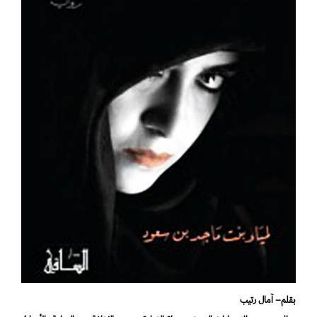
بقلم– آمال رتيب