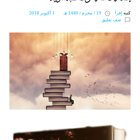
كتبه
إقرأ
19 / محرم / 1440 هـ 1 أكتوبر 2018
access_time
ضف تعليق
chat_bubble_outline