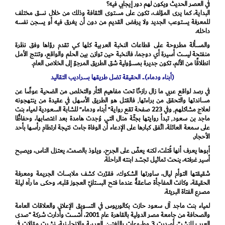
في العصر الحديث ويكون لهم دور إيجابي فيه؟
البداية، كما يرى المؤلف، تكون على مستوى الثقافة وذلك من خلال نسق مختلف
للمعرفة يستوعب الجديد ولا يرفض القديم من دون أن يغرق فيه أو يسجن نفسه
داخله.
والمسألة مطروحة على قطاعات النخبة العربية كلها كي تقدم رؤاها وفق نظرة
منفتحة ليست أسيرة أي دوجما، فالنخبة حين توازن بين الحلم والواقع، وتنتج الأمل
انطلاقًا من الألم، تكون جديرة بمسؤولية شق الطريق المرجوّ إلى الخلاص العام.
(أبناء ودماء).. الحقيقة تضل طريقها بسراديب التقاليد
في رصد لواقع عربي ما زال رازحًا تحت مفاهيم الثأر والتخلص من الضحية عوضًا عن
مساندتها والتحقق من براءتها٬ فالقتل هو الطريق الأسهل في عقيدة من ينتهجونه
لعلاج مشاكلهم٬ وفي 223 صفحة تقع رواية” أبناء ودماء” للشابة السعودية لمياء بنت
ماجد بن سعود٬ تبدأ روايتها بجثّة منال التي وُجدت هامدة بعد اغتصابها، وحفاظًا
على سمعة العائلة، اتّفق كبارها على الإدعاء أن الوفاة جاءت نتيجة ارتطام رأسها بأحد
الأحجار.
أبوها يعرف أنها قُتلت، لكنه يعضّ على الجرح، ويلوذ بالصمت. يعتزل الناس، ويصبح
أسير غرفته، ينحت تماثيل تجسّد ابنته الراحلة.
شقيقتها التوأم ليال، ساورتها الشكوك، فقرّرت كشف ملابسات الجريمة ومعرفة
الحقيقة، وكانت المفاجأة صاعقةً عندما فتح البستانيّ العجوز قلبه، وحكى ما رآه ليلة
مصرع الفتاة البريئة.
لمياء بنت ماجد آل سعود حازت بكالوريوس في التسويق الإعلاني والعلاقات العامة
والصحافة من جامعة مصر الدولية بالقاهرة عام 2001، أسّست وأدارت شركة “صدى
العرب للنشر”، أصدرت 3 مطبوعات باللغتين العربية والإنجليزية، نشرت مقالات في