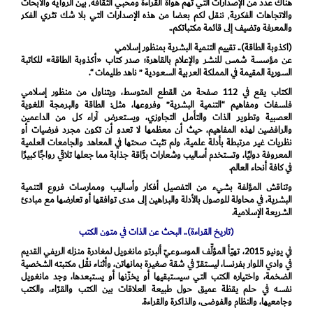
هناك عدد من الإصدارات التي تهم هواة القراءة ومحبي الثقافة٬ بين الرواية والأبحاث
والاتجاهات الفكرية٬ ننقل لكم بعضا من هذه الإصدارات التي بلا شك تثري الفكر
والمعرفة وتضيف إلى قائمة مكتباتكم..
(اكذوبة الطاقة).. تقييم التنمية البشرية بمنظور إسلامي
عن مؤسسة شمس للنشر والإعلام بالقاهرة؛ صدر كتاب «أكذوبة الطاقة» للكاتبة
السورية المقيمة في المملكة العربية السعودية ” ناهد طليمات “.
الكتاب يقع في 112 صفحة من القطع المتوسط، ويتناول من منظور إسلامي
فلسفات ومفاهيم “التنمية البشرية” وفروعها، مثل: الطاقة والبرمجة اللغوية
العصبية وتطوير الذات والتأمل التجاوزي، ويستعرض آراء كل من الداعمين
والرافضين لهذه المفاهيم، حيث أن معظمها لا تعدو أن تكون مجرد فرضيات أو
نظريات غير مرتبطة بأدلة علمية، ولم تثبت صحتها في المعاهد والجامعات العلمية
المعروفة دوليًا، وتستخدم أساليب وشعارات برَّاقة جذابة مما جعلها تلاقي رواجًا كبيرًا
في كافة أنحاء العالم.
وتناقش المؤلفة بشيء من التفصيل أفكار وأساليب وممارسات فروع التنمية
البشرية، في محاولة للوصول بالأدلة والبراهين إلى مدى توافقها أو تعارضها مع مبادئ
الشريعة الإسلامية.
(تاريخ القراءة).. البحث عن الذات في متون الكتب
في يونيو 2015، تهيّأ المؤلِّف الموسوعيّ ألبرتو مانغويل لمغادرة منزله الريفي القديم
في وادي اللوار بفرنسا، ليستقرّ في شقة صغيرة بمانهاتن، وأثناء نقْل مكتبته الشخصية
الضخمة، واختياره الكتب التي سيستبقيها أو يخزّنها أو يستبعدها، وجد مانغويل
نفسه في حلم يقظة عميق حول طبيعة العلاقات بين الكتب والقرّاء، والكتب
وجامعيها، والنظام والفوضى، والذاكرة والقراءة.