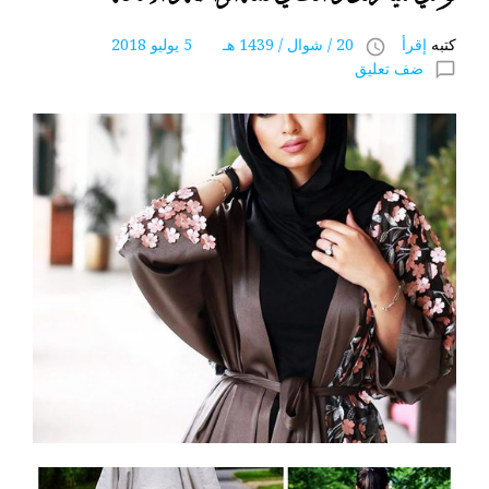
كتبه
إقرأ
20 / شوال / 1439 هـ 5 يوليو 2018
access_time
ضف تعليق
chat_bubble_outline