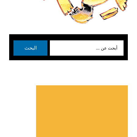
بحث
البحث
عن: