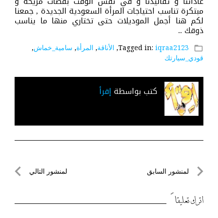
عاداتنا و تقاليدنا و في نفس الوقت بقصات مريحة و
مبتكرة تناسب احتياجات المرأة السعودية الجديدة , جمعنا
لكم هنا أجمل الموديلات حتى تختاري منها ما يناسب
ذوقك ..
iqraa2123
Tagged in:
,
الأناقة
,
المرأة
,
سامية_خماش
,
folder_open
قودي_سيارتك
كتب بواسطة
إقرأ
تصفّح
لمنشور السابق
لمنشور التالي
المقالات
لمنشور
لمنشور
السابق
التالي
اترك تعليقاً