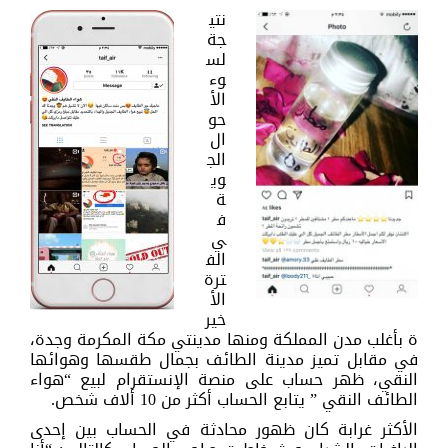
نتي
جة
لس
وء
الأ
حو
ال
الج
وي
ة
ف
ي
الف
ترة
الأ
خير
ة بأغلب مدن المملكة ومنها مدينتي مكة المكرمة وجدة،
في مقابل تميز مدينة الطائف بجمال طقسها وهوائها
النقي، ظهر حساب على منصة الإنستقرام لبيع “هواء
الطائف النقي ” يتابع الحساب أكثر من 10 ألاف شخص.
الأكثر غرابة كان ظهور محادثة في الحساب بين إحدى