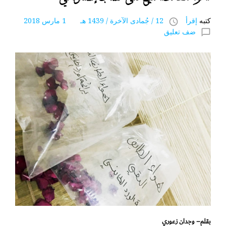
كتبه
إقرأ
12 / جُمادى اﻵخرة / 1439 هـ 1 مارس 2018
access_time
ضف تعليق
chat_bubble_outline
بقلم– وجدان زعوري