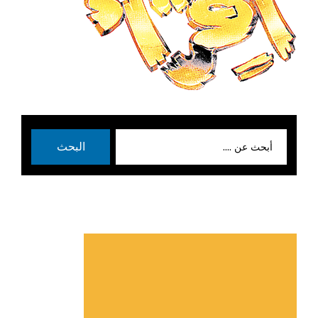
بحث
البحث
عن: