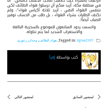
الراغبات بالشراء حيث خاطبت صاحب الحساب كالتالي: “أنا
في منطقة مكة، أريد منكم أن ترسلوا هواء الطائف لكي
نتنفس الهواء النقي ، أريد ثلاثة أكياس هواء”، ولم
تكتف الطلبات بشراء الهواء ، بل طلب من الحساب توفير
الضباب أيضاً!.
واتسمت ردود المتابعون للموضوع بالسخرية البالغة
والاستغراب الشديد لما يتم تناوله.
iqraa2107
Tagged in:
,
هواء_الطائف
,
وجدان_زعوري
folder_open
كتب بواسطة
إقرأ
تصفّح
لمنشور السابق
لمنشور التالي
المقالات
لمنشور
لمنشور