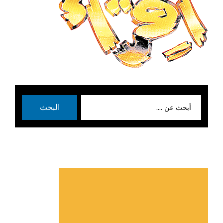
بحث
البحث
عن: