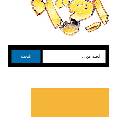
بحث
البحث
عن: