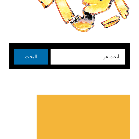
بحث
البحث
عن: