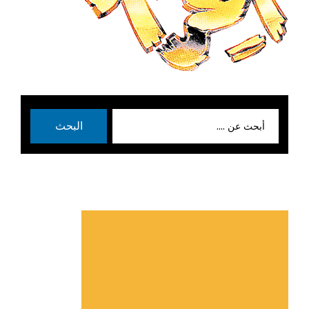
بحث
البحث
عن: