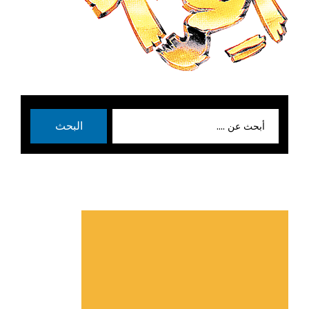
بحث
البحث
عن: