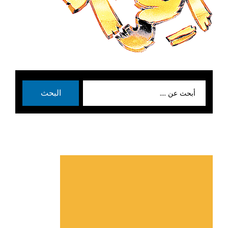
بحث
البحث
عن: