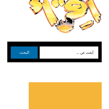
بحث
البحث
عن: