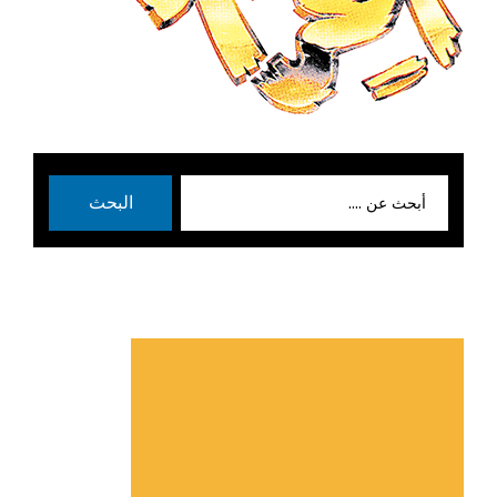
بحث
البحث
عن: