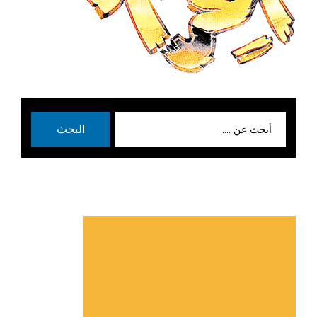
بحث
البحث
عن: