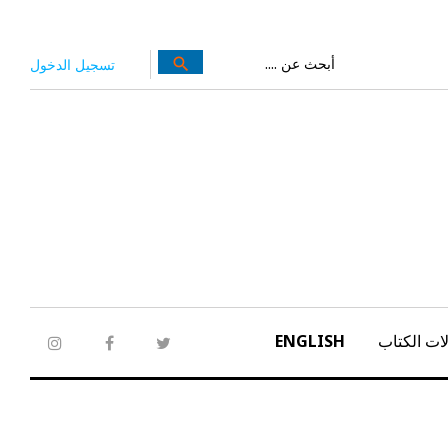
بحث
search
تسجيل الدخول
عن:
ات الكتاب
ENGLISH
tagram
facebook
twitter