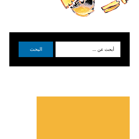
بحث
البحث
عن: