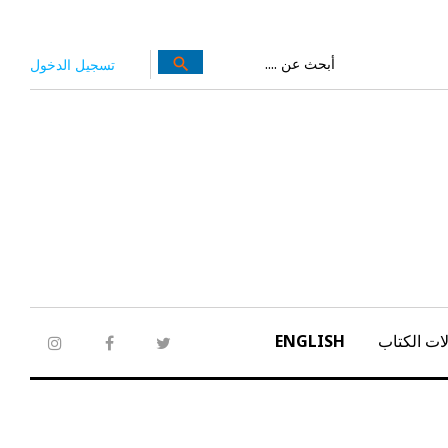
بحث
search
تسجيل الدخول
عن:
ات الكتاب
ENGLISH
tagram
facebook
twitter