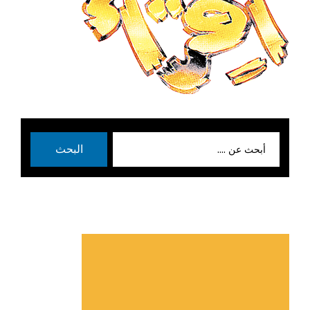
بحث
البحث
عن: