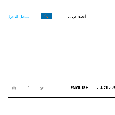
بحث
search
تسجيل الدخول
عن:
ات الكتاب
ENGLISH
tagram
facebook
twitter