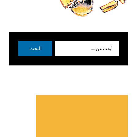
بحث
البحث
عن: