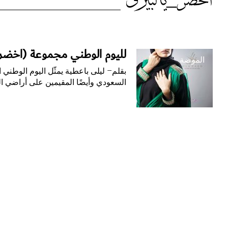
الوسم:
أخضر_يالبيرق
أخضر_يالبيرق
لليوم الوطني مجموعة (أخضر ي
الموضة
بقلم– ليلى باعطية يمثّل اليوم الوطني
السعودي وأيضًا المقيمين على أراضي ال