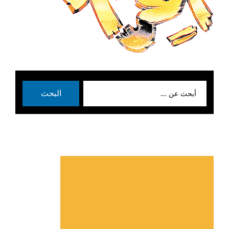
بحث
البحث
عن: