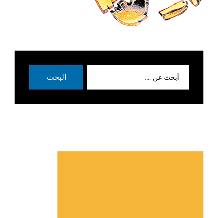
بحث
البحث
عن: