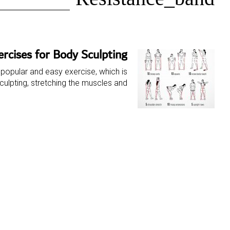
الوسم:
Resistance_band
Resistance_band
rcises for Body Sculpting
ENGLISH
popular and easy exercise, which is
ulpting, stretching the muscles and…