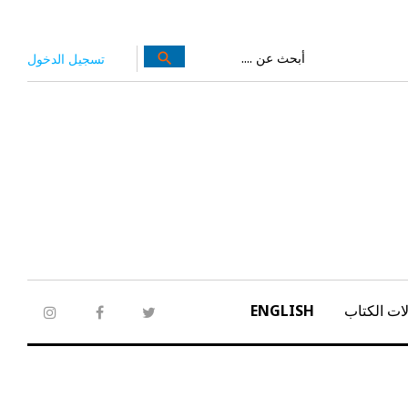
بحث
search
تسجيل الدخول
عن:
ات الكتاب
ENGLISH
tagram
facebook
twitter