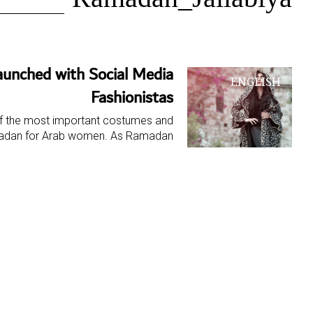
الوسم:
Ramadan_Jallabiya
Ramadan_Jallabiya
aunched with Social Media
ENGLISH
Fashionistas
f the most important costumes and
amadan for Arab women. As Ramadan…