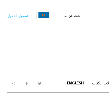
بحث
search
تسجيل الدخول
عن:
ات الكتاب
ENGLISH
tagram
facebook
twitter