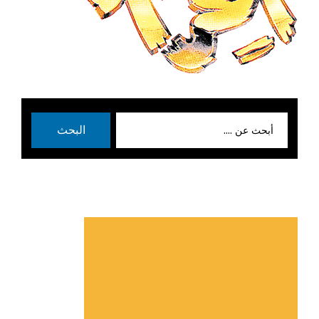
بحث
البحث
عن: