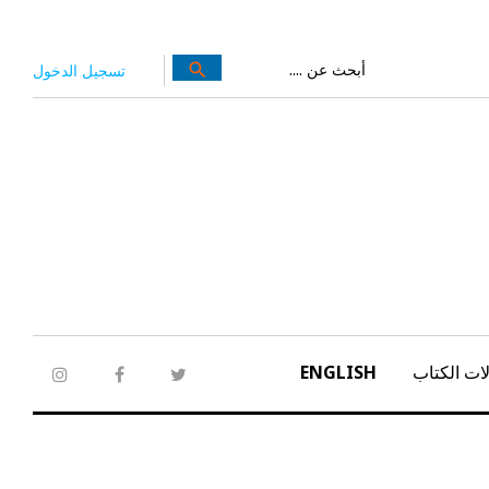
بحث
search
تسجيل الدخول
عن:
ات الكتاب
ENGLISH
tagram
facebook
twitter