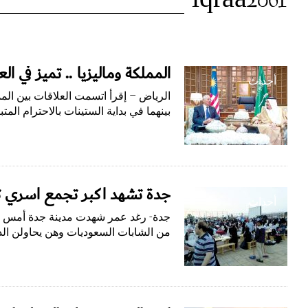
الوسم:
iqraa2061
iqraa2061
المملكة وماليزيا .. تميز في العلاقا
أحداث
الرياض – إقرأ اتسمت العلاقات بين الممل
بينهما في بداية الستينات بالاحترام ال
جدة تشهد أكبر تجمع أسري ت
أحداث
جدة- رغد عمر شهدت مدينة جدة أمس الي
من الشابات السعوديات وهن يحاولن الد