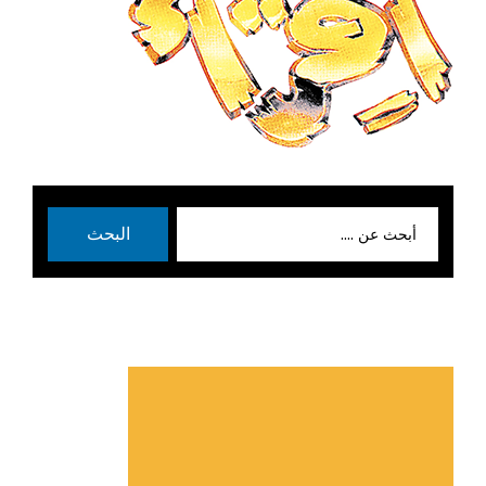
بحث
البحث
عن: