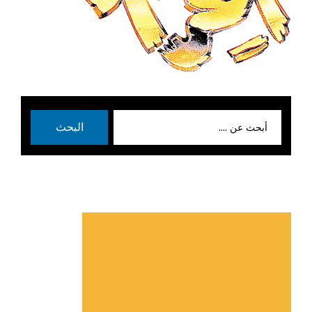
بحث
البحث
عن: