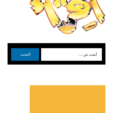
بحث
البحث
عن: